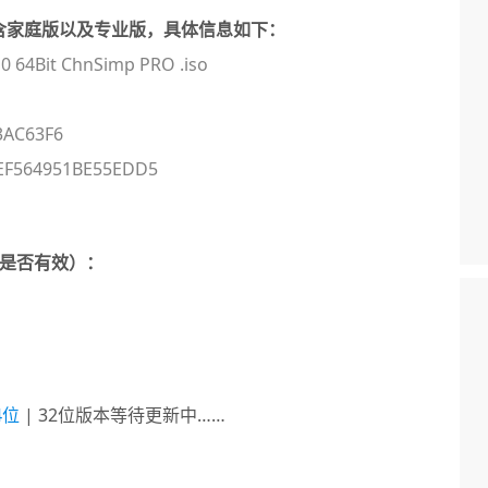
，内含家庭版以及专业版，具体信息如下：
0 64Bit ChnSimp PRO .iso
3AC63F6
EF564951BE55EDD5
是否有效）：
4位
| 32位版本等待更新中……