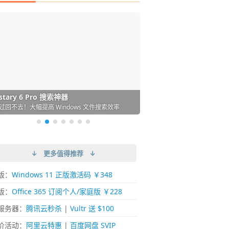
DM 必备的下载神器
istary 6 Pro 搜索神器
ences 桌面图标自动整理/美化神器
arallels Desktop 虚拟机
ownie 下载网络视频的神器 (Mac)
ypora - 极简好用的 Markdown 编辑器
强的 Windows 平台下载工具
过回不去！大幅提高 Windows 文件搜索效率
人必备！图标再多桌面也不再凌乱！
 Mac 上流畅运行 Windows (支持 M 芯片)
键下视频，超简单好用！谁用谁知道
覆写作体验！跨平台支持 Win / Mac
↓ 更多值得推荐 ↓
版：
Windows 11 正版激活码 ￥348
版：
Office 365 订阅个人/家庭版 ￥228
服务器：
腾讯云秒杀
|
Vultr 送 $100
价活动：
阿里云特惠
|
百度网盘 SVIP