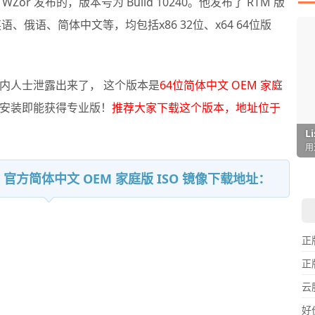
r 发布的，版本号为 Build 10240。他发布了 RTM 版
、俄语、简体中文等，均包括x86 32位、x64 64位版
内人士泄露出来了， 这个版本是
64位简体中文 OEM 家庭
安装即能获得专业版！
推荐大家下载这个版本，地址位于
I
L
F
P
D
T
超
用
懒
在
一
颠
TM 官方简体中文 OEM 家庭版 ISO 镜像下载地址：
正
正
云
好