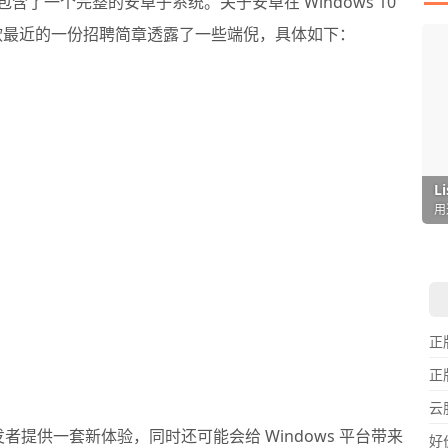
含了一个完整的安卓子系统。关于安卓在 Windows 10
软最近的一份招聘简章透露了一些端倪，具体如下：
I
L
F
P
D
T
超
用
懒
在
一
颠
正
正
云
发者提供一套新体验，同时还可能会给 Windows 平台带来
好