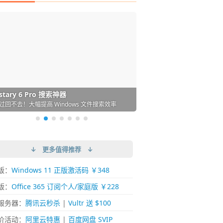
DM 必备的下载神器
istary 6 Pro 搜索神器
ences 桌面图标自动整理/美化神器
arallels Desktop 虚拟机
ownie 下载网络视频的神器 (Mac)
ypora - 极简好用的 Markdown 编辑器
强的 Windows 平台下载工具
过回不去！大幅提高 Windows 文件搜索效率
人必备！图标再多桌面也不再凌乱！
 Mac 上流畅运行 Windows (支持 M 芯片)
键下视频，超简单好用！谁用谁知道
覆写作体验！跨平台支持 Win / Mac
↓ 更多值得推荐 ↓
版：
Windows 11 正版激活码 ￥348
版：
Office 365 订阅个人/家庭版 ￥228
服务器：
腾讯云秒杀
|
Vultr 送 $100
价活动：
阿里云特惠
|
百度网盘 SVIP