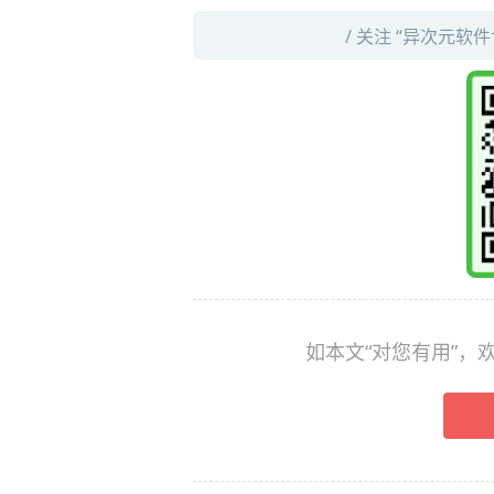
/ 关注 “异次元软
如本文“对您有用”