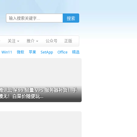
关注
推介
公众号
正版
Win11
微软
苹果
SetApp
Office
精选
腾讯云 ￥99 轻量 VPS 服务器补货！手
慢无！白菜价随便玩...