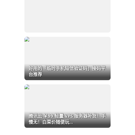
好用的「临时手机短信验证码」接码平
台推荐
腾讯云 ￥99 轻量 VPS 服务器补货！手
慢无！白菜价随便玩...