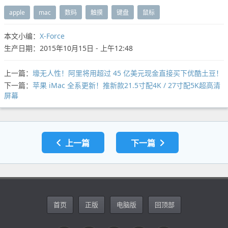
apple
mac
数码
触摸
键盘
鼠标
本文小编：
X-Force
生产日期：2015年10月15日 - 上午12:48
上一篇：
壕无人性！阿里将用超过 45 亿美元现金直接买下优酷土豆！
下一篇：
苹果 iMac 全系更新！推新款21.5寸配4K / 27寸配5K超高清
屏幕
上一篇
下一篇
首页
正版
电脑版
回顶部