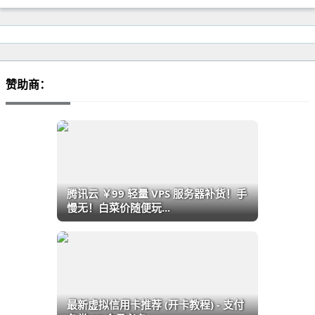
赞助商：
腾讯云 ￥99 轻量 VPS 服务器补货！手
慢无！白菜价随便玩...
最新虚拟信用卡推荐 (开卡教程) - 支付