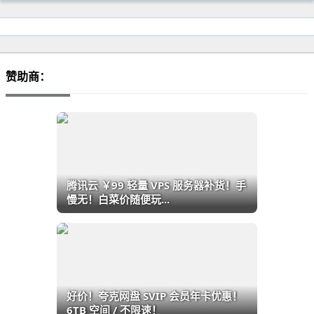
赞助商：
腾讯云 ￥99 轻量 VPS 服务器补货！手
慢无！白菜价随便玩...
好价！夸克网盘 SVIP 会员年卡优惠！
6TB 空间 / 不限速！