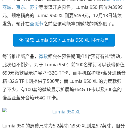
商城
、
京东
、
苏宁
等渠道开启预售，Lumia 950 售价为3999
元，规格稍高的 Lumia 950 XL 则要5499元，12月18日陆续
发货，预计在
圣诞节
之前应该就能拿到微软的新旗舰了。
微软 Lumia 950 / Lumia 950 XL 国行预售
每当推出新产品，
微软
都会在预售期间推出“预订有礼”活动，
此次也不例外，对于 Lumia 950：前100名预订可以获得价值
699元微软显示扩展坞+32G TF卡，而手机保护膜+蓝牙通话音
箱+32G TF卡则提供了500套；而 Lumia 950 XL 的力度就强
了不少，有100套的微软显示扩展坞+64G TF卡以及300套的
诺基亚蓝牙音箱+64G TF卡。
Lumia 950 的屏幕尺寸为5.2英寸而950 XL则是5.7英寸，但分