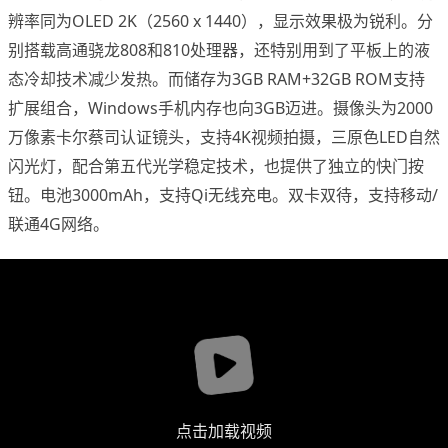
辨率同为OLED 2K（2560 x 1440），显示效果极为锐利。分
别搭载高通骁龙808和810处理器，还特别用到了平板上的液
态冷却技术减少发热。而储存为3GB RAM+32GB ROM支持
扩展组合，Windows手机内存也向3GB迈进。摄像头为2000
万像素卡尔蔡司认证镜头，支持4K视频拍摄，三原色LED自然
闪光灯，配合第五代光学稳定技术，也提供了独立的快门按
钮。电池3000mAh，支持Qi无线充电。双卡双待，支持移动/
联通4G网络。
点击加载视频