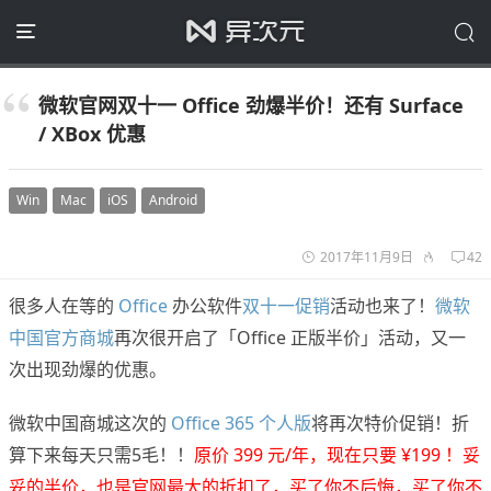
微软官网双十一 Office 劲爆半价！还有 Surface
/ XBox 优惠
Win
Mac
iOS
Android
2017年11月9日
42
很多人在等的
Office
办公软件
双十一促销
活动也来了！
微软
中国官方商城
再次很开启了「Office 正版半价」活动，又一
次出现劲爆的优惠。
微软中国商城这次的
Office 365 个人版
将再次特价促销！折
算下来每天只需5毛！！
原价 399 元/年，
现在只要 ¥199 ！妥
妥的半价，也是官网最大的折扣了，买了你不后悔，买了你不