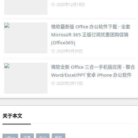
2020年12月18日
微软最新版 Office 办公软件下载 - 全套
Microsoft 365 正版订阅优惠团购促销
(Office365)
2020年5月30日
微软全新 Office 三合一手机版应用 - 整合
Word/Excel/PPT 安卓 iPhone 办公软件
2020年2月17日
关于本文
office
优惠
办公
微软