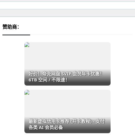
赞助商：
好价！夸克网盘 SVIP 会员年卡优惠！
6TB 空间 / 不限速！
最新虚拟信用卡推荐 (开卡教程) - 支付
各类 AI 会员必备