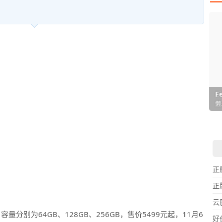
I
L
F
P
D
T
超
用
懒
在
一
颠
正
正
云
容量分别为64GB、128GB、256GB，售价5499元起，11月6
好