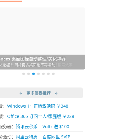
DM 必备的下载神器
istary 6 Pro 搜索神器
ences 桌面图标自动整理/美化神器
arallels Desktop 虚拟机
ownie 下载网络视频的神器 (Mac)
ypora - 极简好用的 Markdown 编辑器
强的 Windows 平台下载工具
过回不去！大幅提高 Windows 文件搜索效率
人必备！图标再多桌面也不再凌乱！
 Mac 上流畅运行 Windows (支持 M 芯片)
键下视频，超简单好用！谁用谁知道
覆写作体验！跨平台支持 Win / Mac
↓ 更多值得推荐 ↓
版：
Windows 11 正版激活码 ￥348
版：
Office 365 订阅个人/家庭版 ￥228
服务器：
腾讯云秒杀
|
Vultr 送 $100
价活动：
阿里云特惠
|
百度网盘 SVIP