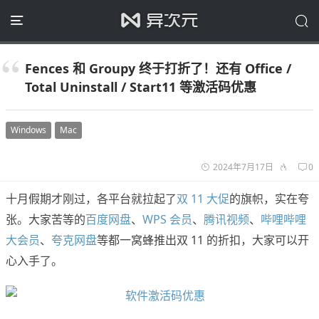
Fences 和 Groupy 终于打折了！还有 Office /
Total Uninstall / Start11 等激活码优惠
Windows
Mac
2024年7月17日
0
十月假期才刚过，各平台就拉起了
双 11 大促
的旗帜，实在夸
张。大家苦等的
百度网盘
、
WPS 会员
、
腾讯视频
、
哔哩哔哩
大会员
、
夸克网盘
等都一窝蜂推出双 11 的折扣，大家可以开
心入手了。