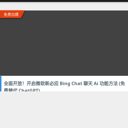
免费白嫖
全面开放！开启微软新必应 Bing Chat 聊天 Ai 功能方法 (免
费替代 ChatGPT)
2023年5月4日
23
技术教程
,
推荐网站
上一页
第8页
下一页