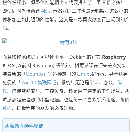
积依然纤小，但整体性能相比 4 代要提升了二到三倍之多！
即使同时外接两台
4K
显示器双屏工作也毫无鸭梨。这么小的
体积加上如此强劲的性能，这又是一款再次改变行业规则的产
品。
而且操作系统除了可以使用基于 Debian 的官方
Raspberry
Pi OS
(以前叫 Raspbian) 系统外，树莓派现在还完美支持安
装最新的「
Ubuntu
」等各种热门的
Linux
发行版，甚至还有
免费的「
Win 10 物联网版
」系统！无论是
学习
、办公、
编
程
、搭建智能家居、工控设备、还是用于特定的工作场景，树
莓派都是最理想的小型电脑。也是每一个喜欢折腾电脑、折腾
数码
、折腾程序的朋友的必备玩物。
树莓派 4 硬件配置