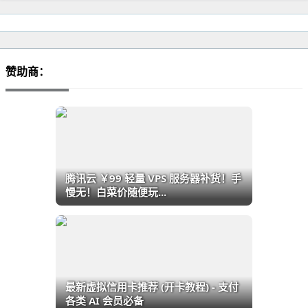
赞助商：
腾讯云 ￥99 轻量 VPS 服务器补货！手
慢无！白菜价随便玩...
最新虚拟信用卡推荐 (开卡教程) - 支付
各类 AI 会员必备