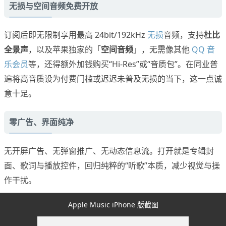
无损与空间音频免费开放
订阅后即无限制享用最高 24bit/192kHz
无损
音频，支持
杜比
全景声
，以及苹果独家的「
空间音频
」，无需像其他
QQ 音
乐会员
等，还得额外加钱购买“Hi-Res”或“音质包”。在同业普
遍将高音质设为付费门槛或迟迟未普及无损的当下，这一点诚
意十足。
零广告、界面纯净
无开屏广告、无弹窗推广、无动态信息流。打开就是专辑封
面、歌词与播放控件，回归纯粹的“听歌”本质，减少视觉与操
作干扰。
Apple Music iPhone 版截图