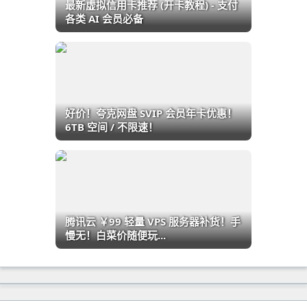
最新虚拟信用卡推荐 (开卡教程) - 支付
各类 AI 会员必备
好价！夸克网盘 SVIP 会员年卡优惠！
6TB 空间 / 不限速！
腾讯云 ￥99 轻量 VPS 服务器补货！手
慢无！白菜价随便玩...