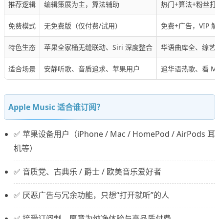
推荐逻辑
编辑策展为主，算法辅助
热门+算法+粉丝打
免费模式
无免费版（仅付费/试用）
免费+广告，VIP 
特色生态
苹果全家桶无缝联动、Siri 深度整合
华语曲库全、综艺/
适合场景
安静听歌、音质追求、苹果用户
追华语热歌、看 M
Apple Music 适合谁订阅？
✅ 苹果设备用户（iPhone / Mac / HomePod / AirPods 耳
机等）
✅ 音质党、古典乐 / 爵士 / 欧美音乐爱好者
✅ 厌恶广告与冗余功能，只想“打开就听”的人
✅ 接受订阅制，愿意为纯净体验与高品质付费