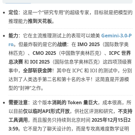
定位
：这是一个“研究专用”的超级专家，目标就是把模型的
推理能力
推到天花板
。
能力
：它在主流推理测试上的表现可以媲美
Gemini-3.0-P
ro
。但最炸裂的是它的
战绩
：在
IMO 2025
（国际数学奥
林匹克）、
CMO 2025
（中国数学奥林匹克）、
ICPC 世界
总决赛
和
IOI 2025
（国际信息学奥林匹克）这四项顶级赛
事中，
全部斩获金牌
！其中在 ICPC 和 IOI 的测试中，分别
达到了人类选手第二名和第十名的水平！这简直是开源模
型的“封神”之作。
需要注意
：这个版本
消耗的 Token 量巨大
，成本很高，所
以目前
仅以临时API形式开放
，供社区评测和研究，
不支持
工具调用
，而且服务只持续到北京时间
2025年12月15日2
3:59
。它不是为了聊天设计的，而是专攻高难度数学证明