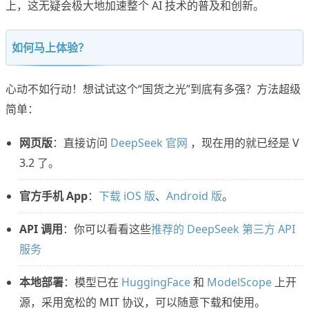
上，这无疑会极大地加速整个 AI 技术的普及和创新。
如何马上体验？
心动不如行动！想试试这个“国货之光”到底有多强？方法超级
简单：
网页版
：直接访问
DeepSeek 官网
，现在用的就已经是 V
3.2 了。
官方手机 App
：
下载 iOS 版
、
Android 版
。
API 调用
：你可以看看这些
推荐的 DeepSeek 第三方 API
服务
本地部署
：模型已在
HuggingFace
和
ModelScope
上开
源，采用宽松的 MIT 协议，可以随意下载和使用。