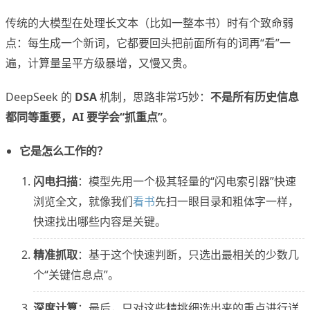
传统的大模型在处理长文本（比如一整本书）时有个致命弱
点：每生成一个新词，它都要回头把前面所有的词再“看”一
遍，计算量呈平方级暴增，又慢又贵。
DeepSeek 的
DSA
机制，思路非常巧妙：
不是所有历史信息
都同等重要，AI 要学会“抓重点”
。
它是怎么工作的？
闪电扫描
：模型先用一个极其轻量的“闪电索引器”快速
浏览全文，就像我们
看书
先扫一眼目录和粗体字一样，
快速找出哪些内容是关键。
精准抓取
：基于这个快速判断，只选出最相关的少数几
个“关键信息点”。
深度计算
：最后，只对这些精挑细选出来的重点进行详