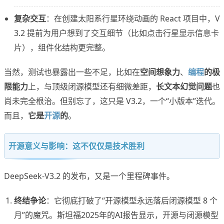
复杂交互
：在创建太阳系行星环绕动画的 React 项目中，V
3.2 提前为用户想到了交互细节（比如点击行星显示信息卡
片），组件化结构更完整。
当然，测试也暴露出一些不足，比如在
空间想象力
、
编程
的极
限能力
上，与顶级闭源模型还有细微差距，
长文本幻觉问题
也
尚未完全根治。但别忘了，这只是 V3.2，一个“小版本”迭代。
而且，
它是
开源
的
。
开源意义与影响：这不仅仅是技术胜利
DeepSeek-V3.2 的发布，又是一个里程碑事件。
终结争论
：它彻底打破了“开源模型永远落后闭源模型 8 个
月”的魔咒。斯坦福2025年的AI报告显示，开源与闭源模型