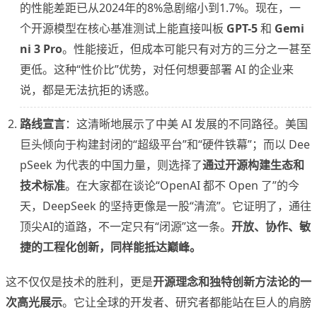
的性能差距已从2024年的8%急剧缩小到1.7%。现在，一
个开源模型在核心基准测试上能直接叫板
GPT-5
和
Gemi
ni 3 Pro
。性能接近，但成本可能只有对方的三分之一甚至
更低。这种“性价比”优势，对任何想要部署 AI 的企业来
说，都是无法抗拒的诱惑。
路线宣言
：这清晰地展示了中美 AI 发展的不同路径。美国
巨头倾向于构建封闭的“超级平台”和“硬件铁幕”；而以 Dee
pSeek 为代表的中国力量，则选择了
通过开源构建生态和
技术标准
。在大家都在谈论“OpenAI 都不 Open 了”的今
天，DeepSeek 的坚持更像是一股“清流”。它证明了，通往
顶尖AI的道路，不一定只有“闭源”这一条。
开放、协作、敏
捷的工程化创新，同样能抵达巅峰。
这不仅仅是技术的胜利，更是
开源理念和独特创新方法论的一
次高光展示
。它让全球的开发者、研究者都能站在巨人的肩膀