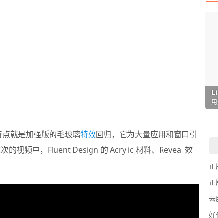
I
L
F
P
D
T
超
用
懒
在
一
颠
特点就是加强版的毛玻璃
特效
回归，它为大量应用和窗口引
频中，Fluent Design 的 Acrylic 材料、Reveal 效
正
正
云
好