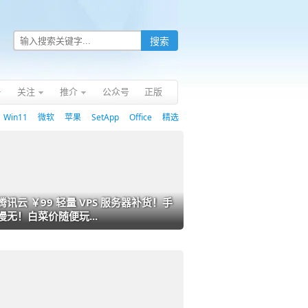
关注
推介
公众号
正版
Win11
微软
苹果
SetApp
Office
精选
腾讯云 ￥99 轻量 VPS 服务器补货！手
慢无！白菜价随便玩...