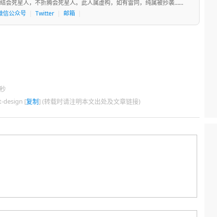
结会死星人，不折腾会死星人。此人属虚构，如有雷同，纯属被抄袭……
微信公众号
|
Twitter
|
邮箱
|
7秒
design [
复制
] (转载时请注明本文出处及文章链接)