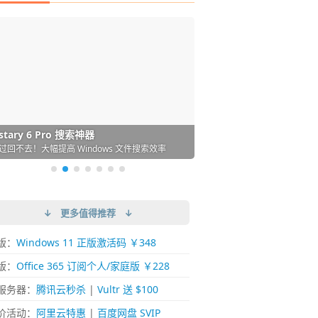
DM 必备的下载神器
istary 6 Pro 搜索神器
ences 桌面图标自动整理/美化神器
arallels Desktop 虚拟机
ownie 下载网络视频的神器 (Mac)
ypora - 极简好用的 Markdown 编辑器
强的 Windows 平台下载工具
过回不去！大幅提高 Windows 文件搜索效率
人必备！图标再多桌面也不再凌乱！
 Mac 上流畅运行 Windows (支持 M 芯片)
键下视频，超简单好用！谁用谁知道
覆写作体验！跨平台支持 Win / Mac
↓ 更多值得推荐 ↓
版：
Windows 11 正版激活码 ￥348
版：
Office 365 订阅个人/家庭版 ￥228
服务器：
腾讯云秒杀
|
Vultr 送 $100
价活动：
阿里云特惠
|
百度网盘 SVIP