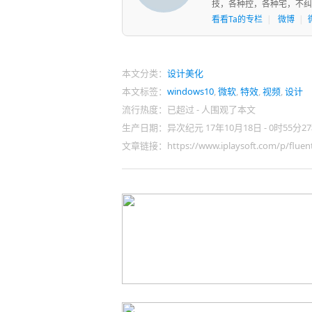
技，各种控，各种宅，不纠
看看Ta的专栏
|
微博
|
本文分类：
设计美化
本文标签：
windows10
,
微软
,
特效
,
视频
,
设计
流行热度：已超过
-
人围观了本文
生产日期：异次纪元 17年10月18日 - 0时55分2
文章链接：https://www.iplaysoft.com/p/fluent-