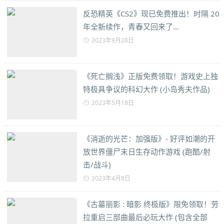
反恐精英《CS2》现已免费推出！时隔 20
年全新续作，青春又回来了…
2023年9月28日
《死亡搁浅》正版免费领取！游戏史上独
特极具争议的科幻大作 (小岛秀夫作品)
2023年5月18日
《消逝的光芒：加强版》- 好评如潮的开
放世界僵尸末日生存动作游戏 (跑酷/射
击/战斗)
2023年4月8日
《古墓丽影 : 暗影 终极版》限免领取！劳
拉重启三部曲最后必玩大作 (包含全部