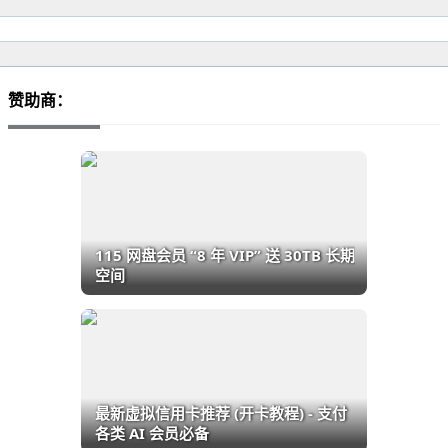
赞助商：
115 网盘会员 “8 年 VIP” 送 30TB 长期
空间
最新虚拟信用卡推荐 (开卡教程) - 支付
各类 AI 会员必备