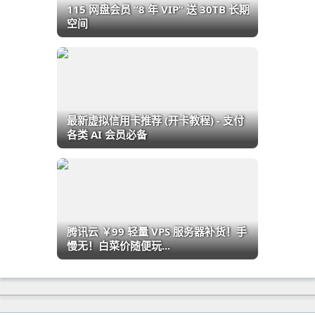
115 网盘会员 “8 年 VIP” 送 30TB 长期
空间
最新虚拟信用卡推荐 (开卡教程) - 支付
各类 AI 会员必备
腾讯云 ￥99 轻量 VPS 服务器补货！手
慢无！白菜价随便玩...