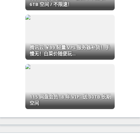
6TB 空间 / 不限速！
腾讯云 ￥99 轻量 VPS 服务器补货！手
慢无！白菜价随便玩...
115 网盘会员 “8 年 VIP” 送 30TB 长期
空间