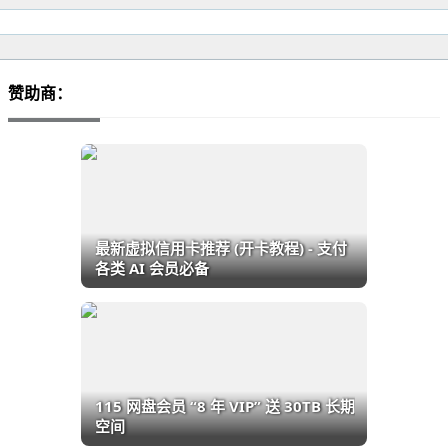
赞助商：
最新虚拟信用卡推荐 (开卡教程) - 支付
各类 AI 会员必备
115 网盘会员 “8 年 VIP” 送 30TB 长期
空间