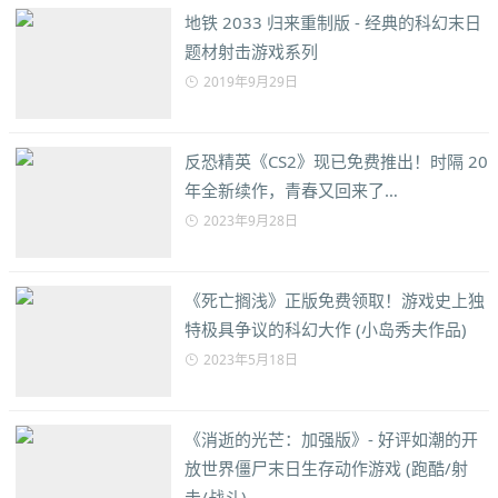
地铁 2033 归来重制版 - 经典的科幻末日
题材射击游戏系列
2019年9月29日
反恐精英《CS2》现已免费推出！时隔 20
年全新续作，青春又回来了…
2023年9月28日
《死亡搁浅》正版免费领取！游戏史上独
特极具争议的科幻大作 (小岛秀夫作品)
2023年5月18日
《消逝的光芒：加强版》- 好评如潮的开
放世界僵尸末日生存动作游戏 (跑酷/射
击/战斗)