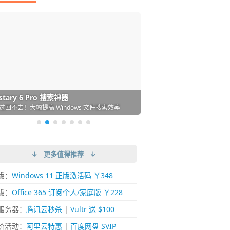
DM 必备的下载神器
istary 6 Pro 搜索神器
ences 桌面图标自动整理/美化神器
arallels Desktop 虚拟机
ownie 下载网络视频的神器 (Mac)
ypora - 极简好用的 Markdown 编辑器
强的 Windows 平台下载工具
过回不去！大幅提高 Windows 文件搜索效率
人必备！图标再多桌面也不再凌乱！
 Mac 上流畅运行 Windows (支持 M 芯片)
键下视频，超简单好用！谁用谁知道
覆写作体验！跨平台支持 Win / Mac
↓ 更多值得推荐 ↓
版：
Windows 11 正版激活码 ￥348
版：
Office 365 订阅个人/家庭版 ￥228
服务器：
腾讯云秒杀
|
Vultr 送 $100
价活动：
阿里云特惠
|
百度网盘 SVIP