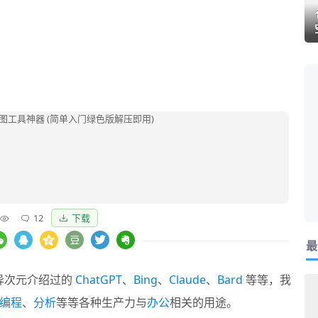
12
下载
最
异次元介绍过的
ChatGPT
、
Bing
、
Claude
、
Bard
等等，我
编程
、
分析
等等各种生产力与
办公
相关的用途。