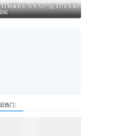
115 网盘会员 “8 年 VIP” 送 30TB 长期
空间
近热门：