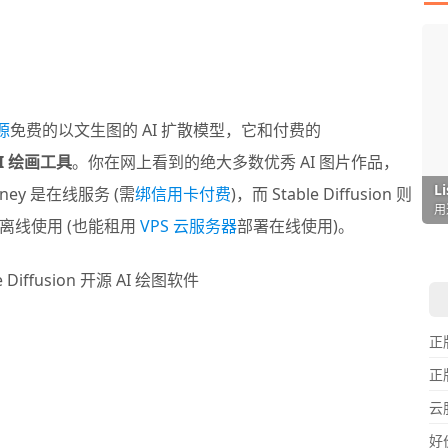
源
免费的以文生图的 AI 扩散模型，它和付费的
I 绘画工具
。你在网上看到的绝大多数优秀 AI 图片作品，
I
L
F
P
D
T
ey 是在线服务 (需
绑信用卡付费
)，而 Stable Diffusion 则
超
用
懒
在
一
颠
离线使用 (也能租用
VPS 云服务器
部署在线使用)。
正
正
云
好