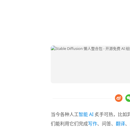
当今各种人工
智能 AI
炙手可热，比如
们能利用它们完成
写作
、问答、
翻译
、