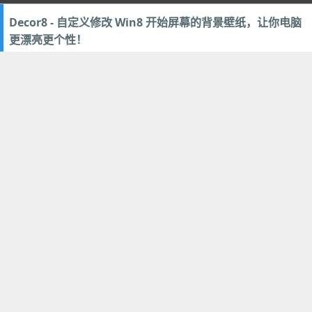
Decor8 - 自定义修改 Win8 开始屏幕的背景壁纸，让你电脑
更漂亮更个性！
2013年1月14日
21
优化辅助
,
设计美化
5款实用的硬盘、SSD固态硬盘、U盘、储存卡磁盘性能测试
工具绿色版
2013年1月12日
30
硬件相关