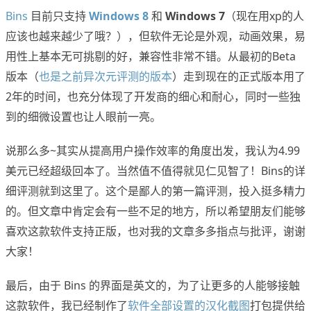
Bins
目前只支持
Windows 8
和
Windows 7
（现在用xp的人
应该也越来越少了哦？），但软件无论是外观，动画效果，易
用性上基本无可挑剔的好，兼容性非常不错。从最初的Beta
版本（
也是之前异次元评测的版本
）走到现在的正式版本用了
2年的时间，也充分体现了开发商的细心和耐心，同时一些独
到的细微设置也让人眼前一亮。
说那么多~其实从提高用户操作效率的角度出发，我认为4.99
美元已经超级回本了。当然值不值得就见仁见智了！Bins的详
细评测就到这里了。这个是鄙人的第一篇评测，投入挺多精力
的。但文章中肯定会有一些不足的地方，所以希望朋友们能够
喜欢这款软件支持正版，也对我的文章多多指点与批评，谢谢
大家！
最后，由于 Bins 的界面是英文的，为了让更多的人能够接触
这款软件，我已经制作了
软件全部设置的汉化截图
打包提供给