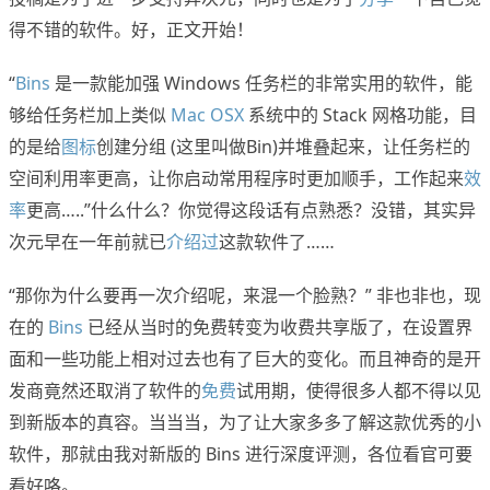
得不错的软件。好，正文开始！
“
Bins
是一款能加强 Windows 任务栏的非常实用的软件，能
够给任务栏加上类似
Mac OSX
系统中的 Stack 网格功能，目
的是给
图标
创建分组 (这里叫做Bin)并堆叠起来，让任务栏的
空间利用率更高，让你启动常用程序时更加顺手，工作起来
效
率
更高…..”什么什么？你觉得这段话有点熟悉？没错，其实异
次元早在一年前就已
介绍过
这款软件了……
“那你为什么要再一次介绍呢，来混一个脸熟？” 非也非也，现
在的
Bins
已经从当时的免费转变为收费共享版了，在设置界
面和一些功能上相对过去也有了巨大的变化。而且神奇的是开
发商竟然还取消了软件的
免费
试用期，使得很多人都不得以见
到新版本的真容。当当当，为了让大家多多了解这款优秀的小
软件，那就由我对新版的 Bins 进行深度评测，各位看官可要
看好咯。