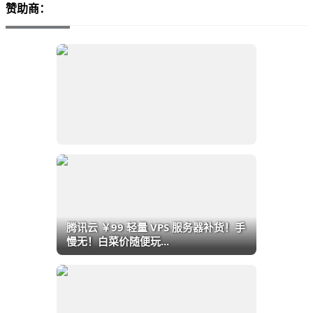
赞助商：
腾讯云 ￥99 轻量 VPS 服务器补货！手
慢无！白菜价随便玩...