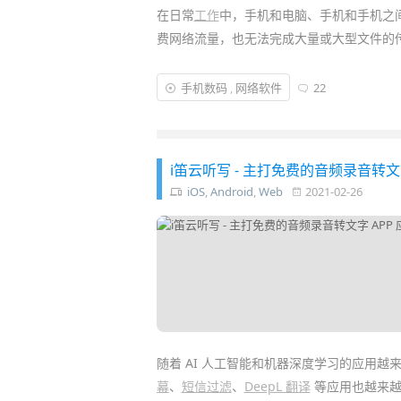
在日常
工作
中，手机和电脑、手机和手机之
费网络流量，也无法完成大量或大型文件的
异次元曾推荐过
Feem
传输工具
神器
以及
S
手机数码
,
网络软件
22
天的「
互传 APP
」则是
VIVO
推出类似的良
件
，并支持备份还原 / 一键换机 /
手机
投屏
i笛云听写 - 主打免费的音频录音转文
iOS
,
Android
,
Web
2021-02-26
随着 AI 人工智能和机器深度学习的应用越
幕
、
短信过滤
、
DeepL 翻译
等应用也越来越