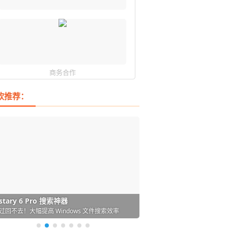
商务合作
软推荐：
DM 必备的下载神器
istary 6 Pro 搜索神器
ences 桌面图标自动整理/美化神器
arallels Desktop 虚拟机
ownie 下载网络视频的神器 (Mac)
ypora - 极简好用的 Markdown 编辑器
强的 Windows 平台下载工具
过回不去！大幅提高 Windows 文件搜索效率
人必备！图标再多桌面也不再凌乱！
 Mac 上流畅运行 Windows (支持 M 芯片)
键下视频，超简单好用！谁用谁知道
覆写作体验！跨平台支持 Win / Mac