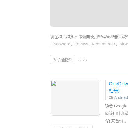
现在越来越多人都倾向使用密码管理器来软
1Password
、
EnPass
、
RememBear
、
bit
而最近
微软
在发布了
全新的 Edge 浏览器
的
安全隐私
23
进行了一轮大
升级
，推出了 iOS、Androi
码数据
，并实现高效的
一键自动填写密码
登
OneDri
相册)
Android
随着 Goog
道该用什么替
晖) 来备份