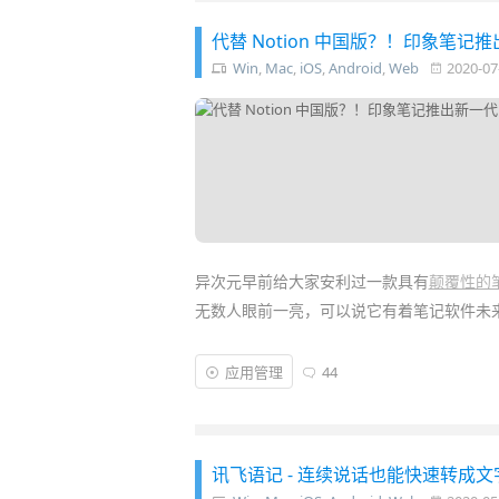
代替 Notion 中国版？！印象笔
Win
,
Mac
,
iOS
,
Android
,
Web
2020-07
异次元早前给大家安利过一款具有
颠覆性的笔
无数人眼前一亮，可以说它有着笔记软件未
而作为知识管理应用界的大佬「
印象笔记
」
应用管理
44
名为“
超级笔记
”！它拥有众多吸引人的新特
页链接缩略图预览、视频音频模块、新模板
讯飞语记 - 连续说话也能快速转成文