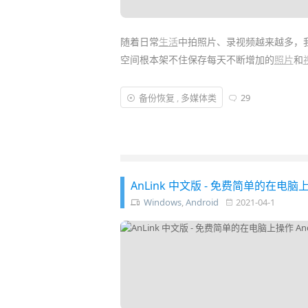
随着日常
生活
中拍照片、录视频越来越多，
空间根本架不住保存每天不断增加的
照片
和
除了花钱购买「
群晖
」等
NAS
设备、iClou
备份恢复
,
多媒体类
29
Lomorage
来零成本打造一个属于自己的私
份
到电脑 /
树莓派
/
服务器
等地方去……
AnLink 中文版 - 免费简单的在电脑上
Windows
,
Android
2021-04-1