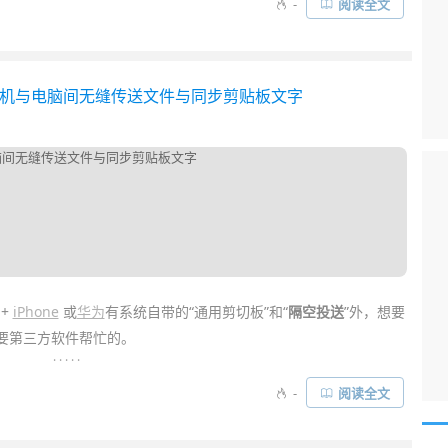
-
阅读全文
品牌的手机与电脑间无缝传送文件与同步剪贴板文字
+
iPhone
或
华为
有系统自带的“通用剪切板”和“
隔空投送
”外，想要
是需要第三方软件帮忙的。
. . . . .
但其实
效率
很低。而除了异次元推荐过的
Feem
这款
神器
外，我们
-
阅读全文
件管理和
剪切板
同步功能的辅助软件。它能让 Android / iOS 和
字内容……