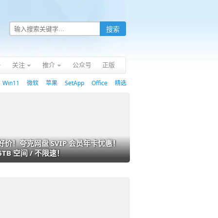
关注
推介
公众号
正版
Win11
微软
苹果
SetApp
Office
精选
好价！夸克网盘 SVIP 会员年卡优惠！
6TB 空间 / 不限速！