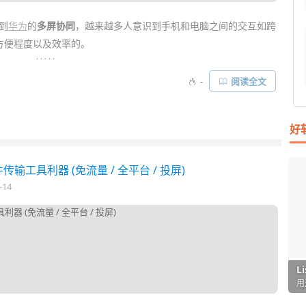
到
华为
的
多屏协同
，越来越多人意识到手机和电脑之间的交互如跨
用方便程度以及效率的。
. . . . .
nect
、
Vysor
等软件能让你在电脑大屏幕上用键盘鼠标来操作你的
-
阅读全文
。而今天推荐的
AnLink
则是一款新的基于
Scrcpy
二次开发的
多
有品牌的安卓
手机
……
好
传输工具利器 (免流量 / 全平台 / 投屏)
-14
I
L
F
P
D
T
超
用
懒
在
一
颠