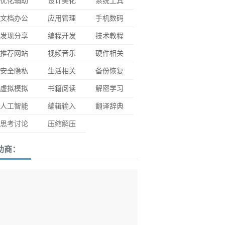
优化辅助
设计美化
系统工具
文档办公
应用管理
手机数码
发现分享
编程开发
技术教程
推荐网站
视频音乐
硬件相关
安全隐私
生活相关
备份恢复
虚拟模拟
书籍阅读
解密学习
人工智能
编辑输入
翻译辞典
思考讨论
压缩解压
助商：