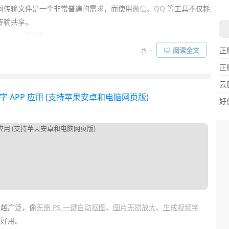
间传输文件是一个非常普遍的需求，而使用
微信
、
QQ
等工具不仅耗
传输共享。
. . . . .
crcpy
、
Anlink
等跨屏协同工具 (在电脑查看手机屏幕软件)。而今
-
阅读全文
正
心免费产品，它不限制品牌，可跨平台跨设备
免流量高速传输文
正
到电脑
等众多功能……
云
字 APP 应用 (支持苹果安卓和电脑网页版)
好
来越广泛，像
无需 PS 一键自动抠图
、
图片无损放大
、
生成视频字
好用。