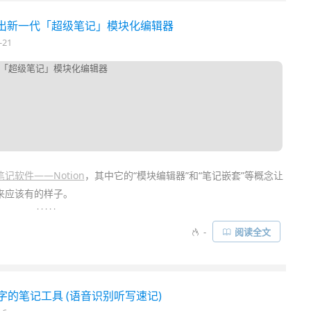
记推出新一代「超级笔记」模块化编辑器
-21
记软件——Notion
，其中它的“模块编辑器”和“笔记嵌套”等概念让
来应该有的样子。
. . . . .
，最近终于也推出了类似 Notion 先进的“模块化”全新
编辑器
，并命
-
阅读全文
性，比如内容块自由拖拽、更丰富的样式、笔记关联、智能表格、网
库等……
字的笔记工具 (语音识别听写速记)