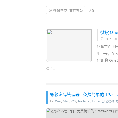
而今天介绍的「
i笛云听写
」同样是借助
人工
多媒体类
,
文档办公
8
录、讲座内容、语音备忘录、影视原声等音
地方便你
办公
或进一步
编辑
使用……
微软 On
2021-01
尽管市面上
用下来，个人认
1TB 的 O
14
微软密码管理器 - 免费简单的 1Pass
Win
,
Mac
,
iOS
,
Android
,
Linux
,
浏览器扩