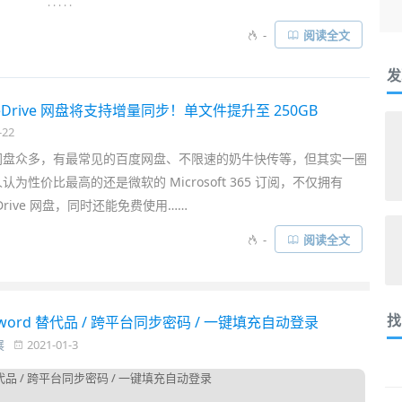
. . . . .
智能
实现的 “
免费录音转文字工具
”。它能帮助你方便地将会议记
-
阅读全文
频识别并转写成文字。就像各种
OCR 图片转文字
应用一样，能极大
发
eDrive 网盘将支持增量同步！单文件提升至 250GB
-22
网盘众多，有最常见的百度网盘、不限速的奶牛快传等，但其实一圈
为性价比最高的还是微软的 Microsoft 365 订阅，不仅拥有
neDrive 网盘，同时还能免费使用……
-
阅读全文
找
word 替代品 / 跨平台同步密码 / 一键填充自动登录
展
2021-01-3