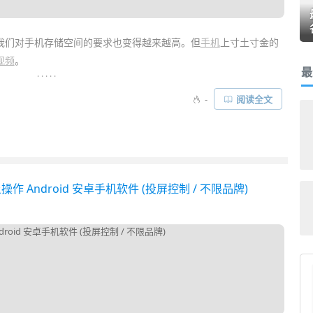
我们对手机存储空间的要求也变得越来越高。但
手机
上寸土寸金的
视频
。
最
. . . . .
d 或各种
网盘
会员以外，我们其实还可以借助一些免费软件比如
-
阅读全文
有相册云存储！帮我们快速方便地将手机上的照片视频
自动上传备
操作 Android 安卓手机软件 (投屏控制 / 不限品牌)