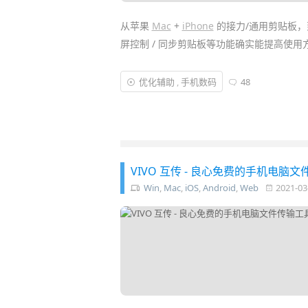
从苹果
Mac
+
iPhone
的接力/通用剪贴板，
屏控制 / 同步剪贴板等功能确实能提高使
异次元曾推荐过
Scrcpy
、
Dell Mobile Con
优化辅助
,
手机数码
48
Android 手机，成为不少
办公
人士必装工具
屏协同工具
，它完全免费，而且几乎支持所
VIVO 互传 - 良心免费的手机电脑文件
Win
,
Mac
,
iOS
,
Android
,
Web
2021-03