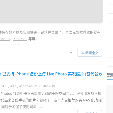
件保存帐号以及实现快速一键填充登录了，异次元曾推荐过的就有
warden
、
KeePass
等等。
. . . . .
同时，也将其配套的免费
密码
管理器——
Microsoft Authenticator
-
阅读全文
d 客户端以及
Chrome
浏览器
插件
，可让你跨电脑手机
跨平台同步密
录帐号……
ve 已支持 iPhone 备份上传 Live Photo 实况照片 (替代谷歌
赞
,
iOS
,
Web
,
Windows
2020-12-19
le Photos 谷歌相册不再提供免费的无限空间之后，很多朋友都不知
代品来备份手机的照片和视频了，我个人更推荐购买 NAS (比如群
 。 而对于习惯了使用网盘……