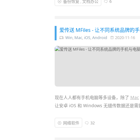
备份恢复
,
文档办公
6
爱传送 MFiles - 让不同系统
Win
,
Mac
,
iOS
,
Android
2020-11-16
现在人人都有手机电脑等多设备，除了
Mac
让安卓 iOS 和 Windows 无缝传数据还
很多人习惯用
微信
、
QQ
来传文件或文字，
网络软件
32
还有「
MFiles
」这款跨平台的文件传送、文
Windows / Mac 之间轻松传文件和复制文