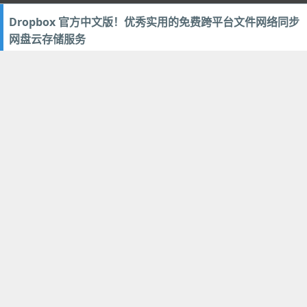
Dropbox 官方中文版！优秀实用的免费跨平台文件网络同步
网盘云存储服务
2013年4月12日
211
文档办公
,
网络软件
群晖 DS412+ NAS 网络存储器详尽功能应用评测，值得你拥
有的智能专属数据中心云存储！
2013年3月22日
123
硬件相关