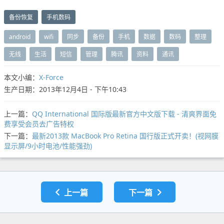
备份恢复
手机数码
android
wifi
同步
备份
手机
数据
数码
整理
无线
生活
短信
管理
腾讯
资料
通讯
本文小编：
X-Force
生产日期：2013年12月4日 - 下午10:43
上一篇：
QQ International 国际版最新官方中文版下载 - 清爽界面免
费享受会员去广告特权
下一篇：
最新2013款 MacBook Pro Retina 国行版正式开卖！(视网膜
显示屏/9小时电池/性能强劲)
上一篇
下一篇