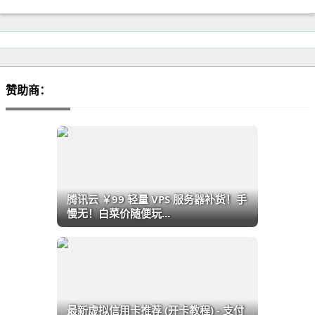
赞助商：
腾讯云 ￥99 轻量 VPS 服务器补货！手
慢无！白菜价随便玩...
最新虚拟信用卡推荐 (开卡教程) - 支付