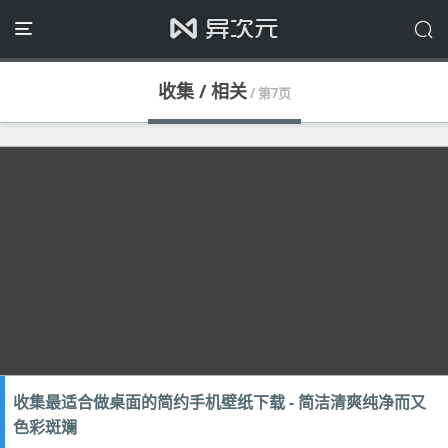
收集 / 相关
/ 第7页
收集最适合做桌面的简约手机壁纸下载 - 简洁清爽纯净而又
色彩斑斓