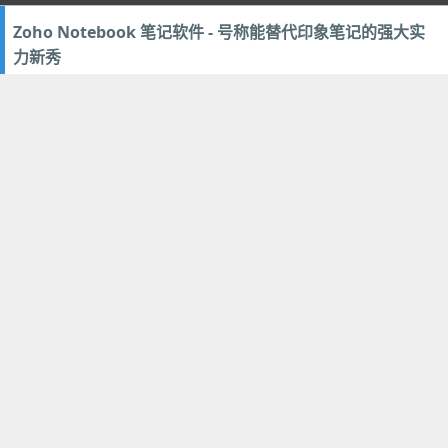
Zoho Notebook 笔记软件 - 号称能替代印象笔记的强大实
力新秀
2017年1月20日
37
应用管理
iMark 我的标记 - 免费图片标注应用利器！照片加文字/箭
头/马赛克/放大镜
2016年12月18日
14
多媒体类
,
编辑输入