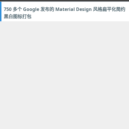
750 多个 Google 发布的 Material Design 风格扁平化简约
黑白图标打包
2015年4月26日
16
设计美化
印象笔记·扫描宝 (Scannable) - 快速免费高效的文档手机扫
描软件应用
2015年1月13日
21
多媒体类
,
文档办公