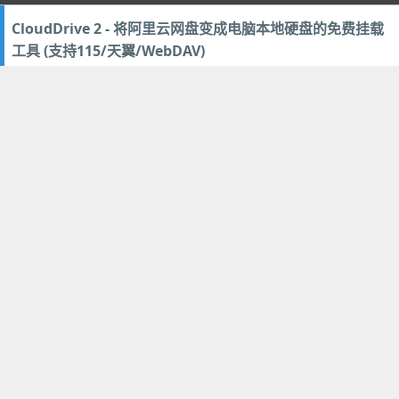
CloudDrive 2 - 将阿里云网盘变成电脑本地硬盘的免费挂载
工具 (支持115/天翼/WebDAV)
2021年8月17日
24
网络软件
Document TagExplorer - 免费 Windows 文件加标签分类
管理工具！归类找文档更快
2021年7月30日
36
应用管理
,
文档办公