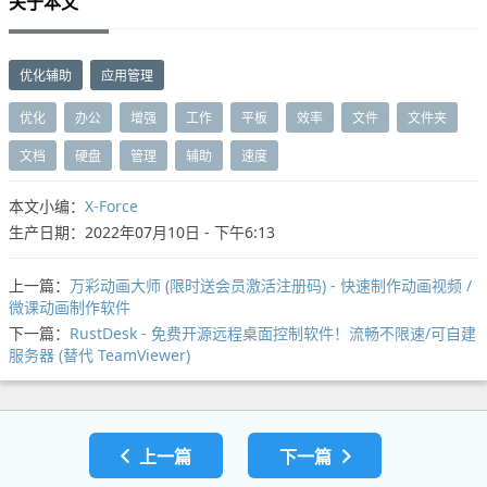
关于本文
优化辅助
应用管理
优化
办公
增强
工作
平板
效率
文件
文件夹
文档
硬盘
管理
辅助
速度
本文小编：
X-Force
生产日期：2022年07月10日 - 下午6:13
上一篇：
万彩动画大师 (限时送会员激活注册码) - 快速制作动画视频 /
微课动画制作软件
下一篇：
RustDesk - 免费开源远程桌面控制软件！流畅不限速/可自建
服务器 (替代 TeamViewer)
上一篇
下一篇