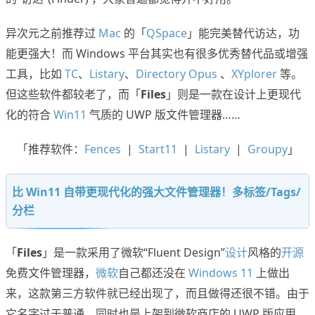
异次元之前推荐过
Mac
的「
QSpace
」能完美替代访达，功
能更强大！而 Windows 平台其实也有很多优秀替代品或增强
工具，比如
TC
、
Listary
、
Directory Opus
、
XYplorer
等。
但这些软件都较老了，而「
Files
」则是一款在设计上更现代
化的符合
Win11
气质的 UWP 版文件管理器……
「推荐软件：
Fences
|
Start11
|
Listary
|
Groupy
」
比 Win11 自带更现代化的强大文件管理器！多标签/Tags/
分栏
「
Files
」是一款采用了微软“Fluent Design”
设计
风格的
开源
免费文件管理器，
微软
自己都还没在
Windows 11
上做出
来，这款第三方软件就已经出现了，而且做得还很不错。由于
它名字过于普通，同时也是上架到微软商店的 UWP 版应用，