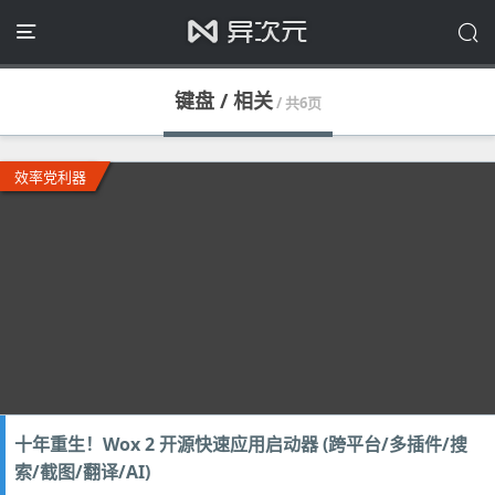
键盘 / 相关
/ 共6页
效率党利器
十年重生！Wox 2 开源快速应用启动器 (跨平台/多插件/搜
索/截图/翻译/AI)