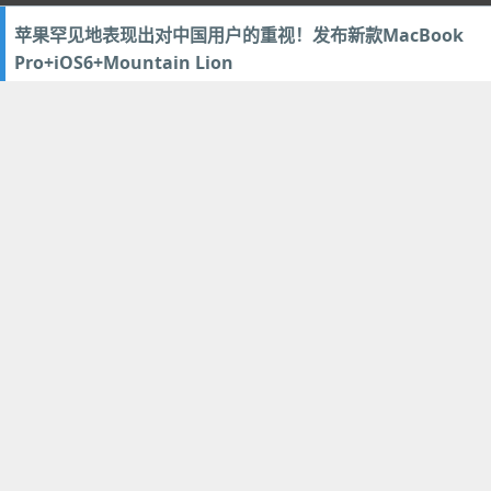
苹果罕见地表现出对中国用户的重视！发布新款MacBook
Pro+iOS6+Mountain Lion
2012年6月12日
43
手机数码
Air Playit - 直接在手机上通过WiFi无线播放电脑上的海量高
清电影视频 (免费跨平台看片神器)
2012年5月14日
133
多媒体类
,
视频音乐