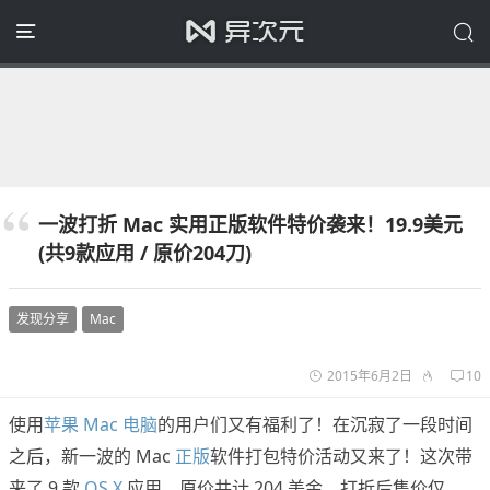
一波打折 Mac 实用正版软件特价袭来！19.9美元
(共9款应用 / 原价204刀)
发现分享
Mac
2015年6月2日
10
使用
苹果 Mac 电脑
的用户们又有福利了！在沉寂了一段时间
之后，新一波的 Mac
正版
软件打包特价活动又来了！这次带
来了 9 款
OS X
应用，原价共计 204 美金，打折后售价仅