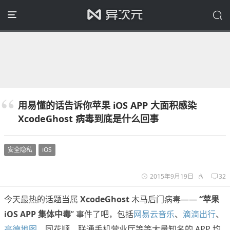
用易懂的话告诉你苹果 iOS APP 大面积感染
XcodeGhost 病毒到底是什么回事
安全隐私
iOS
2015年9月19日
32
今天最热的话题当属
XcodeGhost
木马后门病毒——
“苹果
iOS APP 集体中毒
” 事件了吧，包括
网易云音乐
、
滴滴出行
、
高德地图
、同花顺、联通手机营业厅等等大量知名的 APP 均