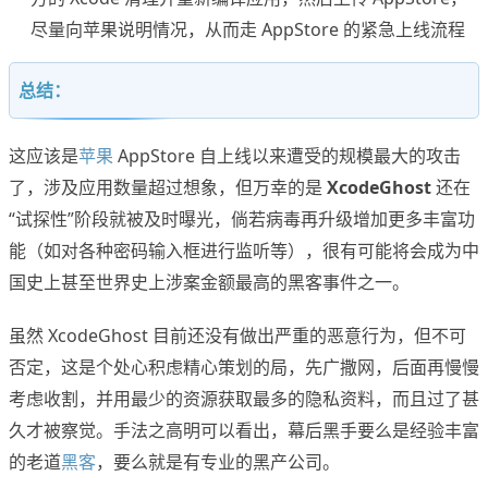
尽量向苹果说明情况，从而走 AppStore 的紧急上线流程
总结：
这应该是
苹果
AppStore 自上线以来遭受的规模最大的攻击
了，涉及应用数量超过想象，但万幸的是
XcodeGhost
还在
“试探性”阶段就被及时曝光，倘若病毒再升级增加更多丰富功
能（如对各种密码输入框进行监听等），很有可能将会成为中
国史上甚至世界史上涉案金额最高的黑客事件之一。
虽然 XcodeGhost 目前还没有做出严重的恶意行为，但不可
否定，这是个处心积虑精心策划的局，先广撒网，后面再慢慢
考虑收割，并用最少的资源获取最多的隐私资料，而且过了甚
久才被察觉。手法之高明可以看出，幕后黑手要么是经验丰富
的老道
黑客
，要么就是有专业的黑产公司。