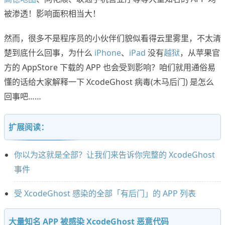
被渗透！影响面积相当大！
然而，很多不是程序员的小伙伴们貌似看得云里雾里，不太清
楚到底什么回事，为什么
iPhone
、
iPad
没有
越狱
，从苹果官
方的 AppStore 下载的 APP 也会受到影响？咱们就用通俗易
懂的话给大家解释一下 XcodeGhost 病毒(木马后门) 是怎么
回事吧……
扩展阅读：
你以为这就是全部？让我们来告诉你完整的 XcodeGhost
事件
受 XcodeGhost 感染的全部「有后门」的 APP 列表
大量知名 APP 被感染 XcodeGhost 恶意代码