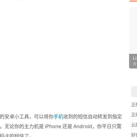
I
L
F
P
D
T
超
用
懒
在
一
颠
正
正
的安卓小工具，可以将你
手机
收到的短信自动转发到指定
云
你的主力机是 iPhone 还是 Android，你平日只需
好
码卡的短信了。