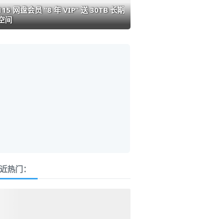
115 网盘会员 “8 年 VIP” 送 30TB 长期
空间
近热门：