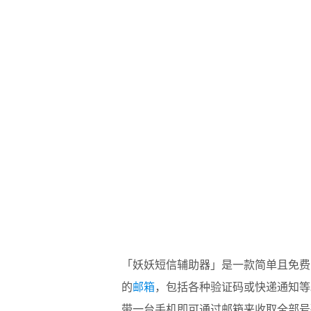
「妖妖短信辅助器」是一款简单且免费
的
邮箱
，包括各种验证码或快递通知等。无论
带一台手机即可通过邮箱来收取全部号