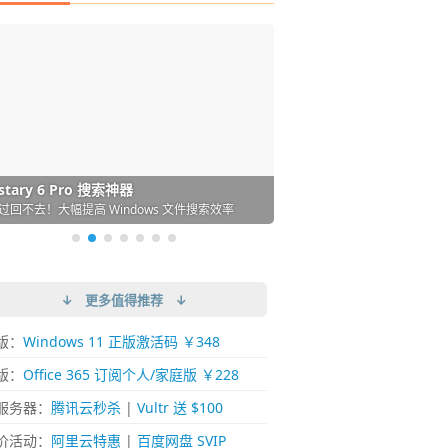
DM 必备的下载神器
istary 6 Pro 搜索神器
ences 桌面图标自动整理/美化神器
arallels Desktop 虚拟机
ownie 下载网络视频的神器 (Mac)
ypora - 极简好用的 Markdown 编辑器
强的 Windows 平台下载工具
过回不去！大幅提高 Windows 文件搜索效率
人必备！图标再多桌面也不再凌乱！
 Mac 上流畅运行 Windows (支持 M 芯片)
键下视频，超简单好用！谁用谁知道
覆写作体验！跨平台支持 Win / Mac
↓ 更多值得推荐 ↓
版：
Windows 11 正版激活码 ￥348
版：
Office 365 订阅个人/家庭版 ￥228
服务器：
腾讯云秒杀
|
Vultr 送 $100
价活动：
阿里云特惠
|
百度网盘 SVIP