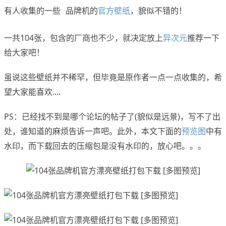
有人收集的一些
品牌机的
官方壁纸
，貌似不错的！
www.x-force.cn
一共104张，包含的厂商也不少，就决定放上
异次元
推荐一下
给大家吧！
虽说这些壁纸并不稀罕，但毕竟是原作者一点一点收集的，希
望大家能喜欢....
PS：已经找不到是哪个论坛的帖子了(貌似是远景)，写不了出
处，谁知道的麻烦告诉一声吧。此外，本文下面的
预览图
中有
水印，而下载回去的压缩包是没有水印的，放心吧。。。