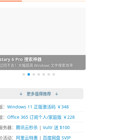
DM 必备的下载神器
istary 6 Pro 搜索神器
ences 桌面图标自动整理/美化神器
arallels Desktop 虚拟机
ownie 下载网络视频的神器 (Mac)
ypora - 极简好用的 Markdown 编辑器
强的 Windows 平台下载工具
过回不去！大幅提高 Windows 文件搜索效率
人必备！图标再多桌面也不再凌乱！
 Mac 上流畅运行 Windows (支持 M 芯片)
键下视频，超简单好用！谁用谁知道
覆写作体验！跨平台支持 Win / Mac
↓ 更多值得推荐 ↓
版：
Windows 11 正版激活码 ￥348
版：
Office 365 订阅个人/家庭版 ￥228
服务器：
腾讯云秒杀
|
Vultr 送 $100
价活动：
阿里云特惠
|
百度网盘 SVIP