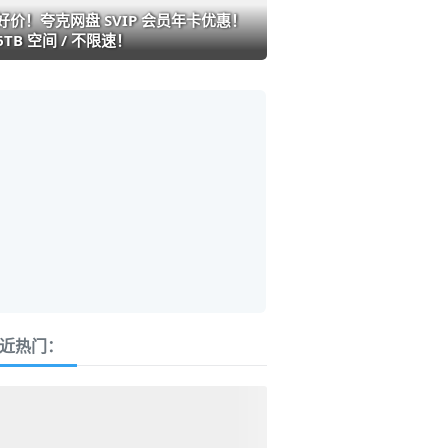
好价！夸克网盘 SVIP 会员年卡优惠！
6TB 空间 / 不限速！
近热门：