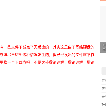
I
L
F
P
D
T
有一些文件下载点了无反应的，其实这是由于网络硬盘的
超
用
懒
在
一
颠
办法尽量避免这种情况发生的，但已经发出的文件就不作
更换一个下载点吧，不便之处敬请谅解，敬请谅解，敬请
正
正
云
好