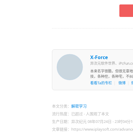
X-Force
异次元软件世界、iPcFun.
本来名字很酷，但很无辜地
技，各种控，各种宅，不纠
看看Ta的专栏
|
微博
|
本文分类：
解密学习
流行热度：已超过
-
人围观了本文
生产日期：异次纪元 08年07月24日 - 23时04分1
文章链接：https://www.iplaysoft.com/advanced-