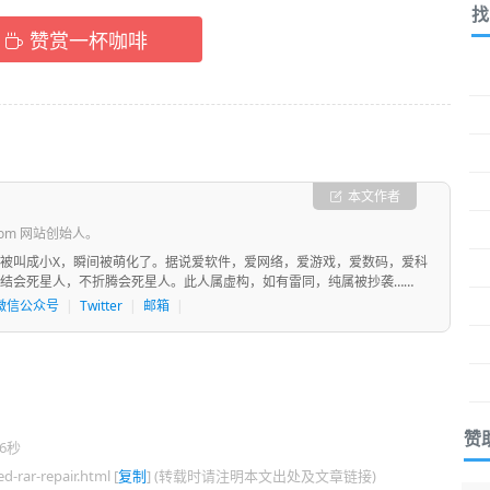
找
赞赏一杯咖啡
本文作者
com 网站创始人。
被叫成小X，瞬间被萌化了。据说爱软件，爱网络，爱游戏，爱数码，爱科
结会死星人，不折腾会死星人。此人属虚构，如有雷同，纯属被抄袭……
微信公众号
|
Twitter
|
邮箱
|
赞
6秒
rar-repair.html [
复制
] (转载时请注明本文出处及文章链接)