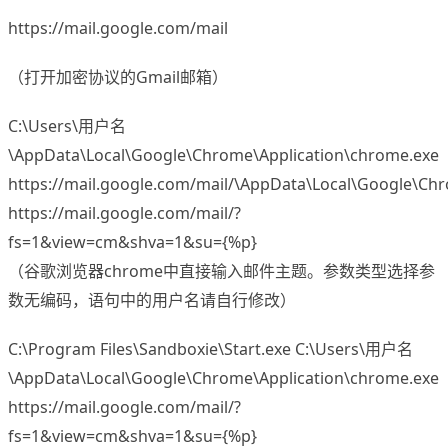
https://mail.google.com/mail
（打开加密协议的Gmail邮箱）
C:\Users\用户名
\AppData\Local\Google\Chrome\Application\chrome.exe
https://mail.google.com/mail/\AppData\Local\Google\Ch
https://mail.google.com/mail/?
fs=1&view=cm&shva=1&su={%p}
（谷歌浏览器chrome中直接输入邮件主题。参数类型选择参
数无编码，语句中的用户名请自行修改）
C:\Program Files\Sandboxie\Start.exe C:\Users\用户名
\AppData\Local\Google\Chrome\Application\chrome.exe
https://mail.google.com/mail/?
fs=1&view=cm&shva=1&su={%p}