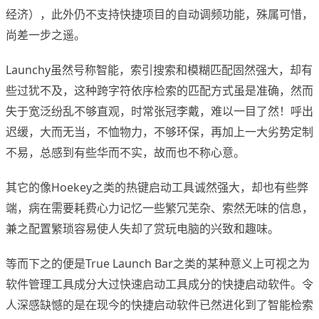
经济），此外仍不支持快捷项目的自动调频功能，殊属可惜，
尚差一步之遥。
Launchy虽然号称智能，索引搜索和模糊匹配固然强大，却有
些过犹不及，这种跨字符依序检索的匹配方式虽是准确，然而
失于宽泛纷乱不够直观，时常张冠李戴，难以一目了然！呼出
迟缓，大而无当，不恤物力，不够环保，再加上一大劣势定制
不易，总感到有些华而不实，故而也不称心意。
其它的像Hoekey之类的热键启动工具诚然强大，却也有些弊
端，病在需要耗费心力记忆一些繁冗芜杂、索然无味的信息，
兼之配置繁琐容易使人失却了赏玩电脑的兴致和趣味。
等而下之的便是True Launch Bar之类的某种意义上可视之为
软件管理工具成分大过快速启动工具成分的快捷启动软件。令
人深感缺憾的是在现今的快捷启动软件已然进化到了智能检索