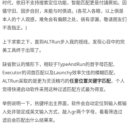
时代，依旧不支持搜索定位功能，智能匹配更是付諸厥如。因
循守旧、固步自封，未能与时俱进。(各花入各眼，以上倶是
本人的个人观感，难免会有偏颇之处，倘有谬漏，敬请朋友们
不吝指正。)
上下求索之下，直到ALTRun步入我的视线，发现心目中的完
美工具终于出现了。
缺省默认的情形下，相较于TypeAndRun的首字母匹配、
Executor的词首匹配以及Launchy效率欠佳的模糊匹配，
ALTRun采取的是更为灵活精巧的
任意位置关键字匹配
，个人
觉得快速启动软件采用这种过滤匹配方式最为得宜。
举例说明一下，热键呼出主界面，软件会自动定位到输入框输
入处并锁定成英文输入方式，敲入gr两个字母，看看筛选过
滤后会匹配出什么结果来。