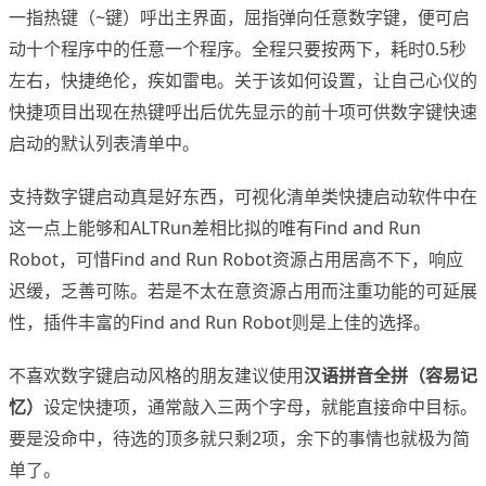
一指热键（~键）呼出主界面，屈指弹向任意数字键，便可启
动十个程序中的任意一个程序。全程只要按两下，耗时0.5秒
左右，快捷绝伦，疾如雷电。关于该如何设置，让自己心仪的
快捷项目出现在热键呼出后优先显示的前十项可供数字键快速
启动的默认列表清单中。
支持数字键启动真是好东西，可视化清单类快捷启动软件中在
这一点上能够和ALTRun差相比拟的唯有Find and Run
Robot，可惜Find and Run Robot资源占用居高不下，响应
迟缓，乏善可陈。若是不太在意资源占用而注重功能的可延展
性，插件丰富的Find and Run Robot则是上佳的选择。
不喜欢数字键启动风格的朋友建议使用
汉语拼音全拼（容易记
忆）
设定快捷项，通常敲入三两个字母，就能直接命中目标。
要是没命中，待选的顶多就只剩2项，余下的事情也就极为简
单了。