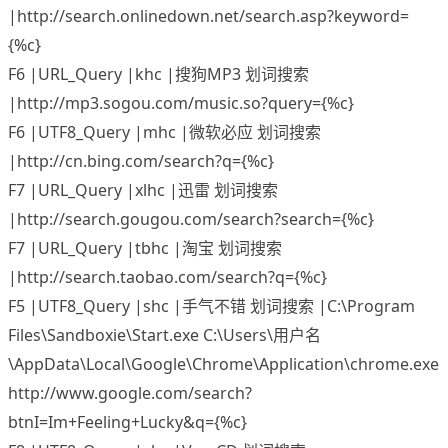
|http://search.onlinedown.net/search.asp?keyword=
{%c}
F6 |URL_Query |khc |搜狗MP3 划词搜索
|http://mp3.sogou.com/music.so?query={%c}
F6 |UTF8_Query |mhc |微软必应 划词搜索
|http://cn.bing.com/search?q={%c}
F7 |URL_Query |xlhc |迅雷 划词搜索
|http://search.gougou.com/search?search={%c}
F7 |URL_Query |tbhc |淘宝 划词搜索
|http://search.taobao.com/search?q={%c}
F5 |UTF8_Query |shc |手气不错 划词搜索 |C:\Program
Files\Sandboxie\Start.exe C:\Users\用户名
\AppData\Local\Google\Chrome\Application\chrome.exe
http://www.google.com/search?
btnI=Im+Feeling+Lucky&q={%c}