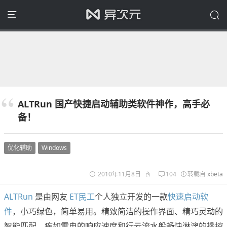
ALTRun 国产快捷启动辅助类软件神作，高手必
备！
优化辅助
Windows
2010年11月8日
104
转载自
xbeta
ALTRun
是由网友
ET民工
个人独立开发的一款
快速启动软
件
，小巧绿色，简单易用。精致简洁的操作界面、精巧灵动的
智能匹配、疾如雷电的响应速度和行云流水般畅快淋漓的操控