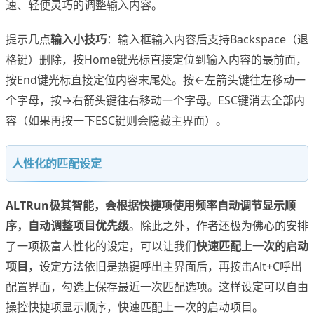
速、轻便灵巧的调整输入内容。
提示几点
输入小技巧
：输入框输入内容后支持Backspace（退
格键）删除，按Home键光标直接定位到输入内容的最前面，
按End键光标直接定位内容末尾处。按←左箭头键往左移动一
个字母，按→右箭头键往右移动一个字母。ESC键消去全部内
容（如果再按一下ESC键则会隐藏主界面）。
人性化的匹配设定
ALTRun
极其智能，会根据快捷项使用频率自动调节显示顺
序，自动调整项目优先级
。除此之外，作者还极为佛心的安排
了一项极富人性化的设定，可以让我们
快速匹配上一次的启动
项目
，设定方法依旧是热键呼出主界面后，再按击Alt+C呼出
配置界面，勾选上保存最近一次匹配选项。这样设定可以自由
操控快捷项显示顺序，快速匹配上一次的启动项目。