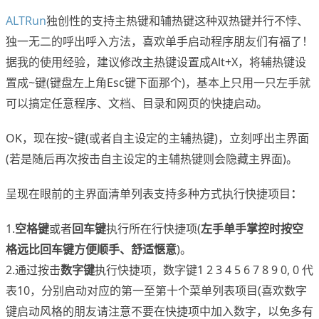
ALTRun
独创性的支持主热键和辅热键这种双热键并行不悖、
独一无二的呼出呼入方法，喜欢单手启动程序朋友们有福了！
据我的使用经验，建议修改主热键设置成Alt+X，将辅热键设
置成~键(键盘左上角Esc键下面那个)，基本上只用一只左手就
可以搞定任意程序、文档、目录和网页的快捷启动。
OK，现在按~键(或者自主设定的主辅热键)，立刻呼出主界面
(若是随后再次按击自主设定的主辅热键则会隐藏主界面)。
呈现在眼前的主界面清单列表支持多种方式执行快捷项目
：
1.
空格键
或者
回车键
执行所在行快捷项(
左手单手掌控时按空
格远比回车键方便顺手、舒适惬意
)。
2.通过按击
数字键
执行快捷项，数字键1 2 3 4 5 6 7 8 9 0, 0 代
表10，分别启动对应的第一至第十个菜单列表项目(喜欢数字
键启动风格的朋友请注意不要在快捷项中加入数字，以免多有