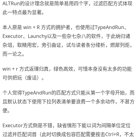
ALTRun的设计理念就是简单易用四个字，过滤匹配方式体现
此一特点最为显著。
本人原是 win + R 方式的拥护者，也使用过TypeAndRun、
Executor、Launchy以及一些杂七杂八的软件，于此纳归诸
杂俎，取精用宏，旁引曲证，试与读者条分缕析，燃犀列炬，
而一论之。
win + r 方式返璞归真，绿色高效，可惜本身没有太多的功能
可供把玩（废话）。
个人觉得TypeAndRun的匹配方式只能从第一个字母开始，而
且默认状态下使用下拉列表清单要浪费一个多余动作，不甚方
便。
Executor方式倒是不错，缺省情形下能以词为间隔单位定位
过滤并匹配词首（此时切换成包容匹配需要按击Ctrl+R，不太