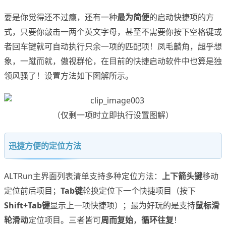
要是你觉得还不过瘾，还有一种
最为简便
的启动快捷项的方
式，只要你敲击一两个英文字母，甚至不需要你按下空格键或
者回车键就可自动执行只余一项的匹配项！凤毛麟角，超乎想
象，一蹴而就，傲视群伦，在目前的快捷启动软件中也算是独
领风骚了！设置方法如下图解所示。
（仅剩一项时立即执行设置图解）
迅捷方便的定位方法
ALTRun主界面列表清单支持多种定位方法：
上下箭头键
移动
定位前后项目；
Tab键
轮换定位下一个快捷项目（按下
Shift+Tab键
显示上一项快捷项）；最为好玩的是支持
鼠标滑
轮滑动
定位项目。三者皆可
周而复始
，
循环往复
！