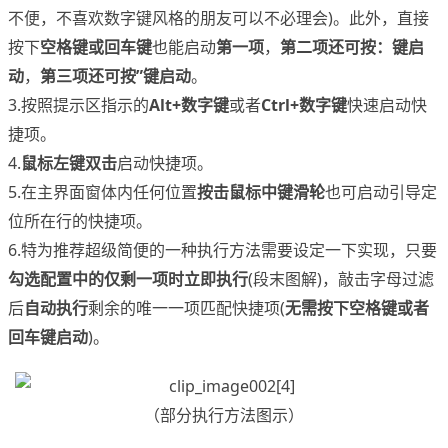
不便，不喜欢数字键风格的朋友可以不必理会)。此外，直接
按下
空格键或回车键
也能启动
第一项
，
第二项还可按：键启
动
，
第三项还可按”键启动
。
3.按照提示区指示的
Alt+数字键
或者
Ctrl+数字键
快速启动快
捷项。
4.
鼠标左键双击
启动快捷项。
5.在主界面窗体内任何位置
按击鼠标中键滑轮
也可启动引导定
位所在行的快捷项。
6.特为推荐超级简便的一种执行方法需要设定一下实现，只要
勾选配置中的仅剩一项时立即执行
(段末图解)，敲击字母过滤
后
自动执行
剩余的唯一一项匹配快捷项(
无需按下空格键或者
回车键启动
)。
（部分执行方法图示）