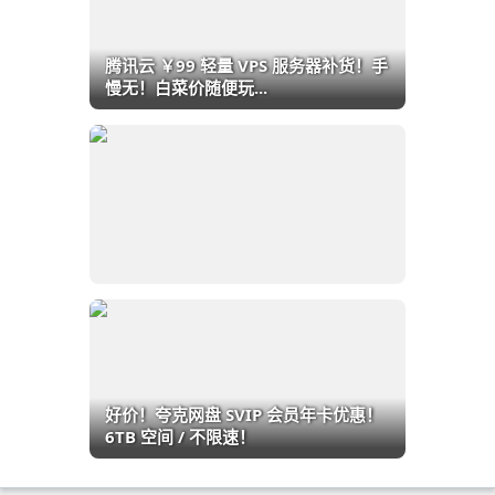
腾讯云 ￥99 轻量 VPS 服务器补货！手
慢无！白菜价随便玩...
好价！夸克网盘 SVIP 会员年卡优惠！
6TB 空间 / 不限速！