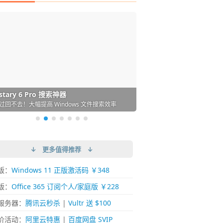
DM 必备的下载神器
istary 6 Pro 搜索神器
ences 桌面图标自动整理/美化神器
arallels Desktop 虚拟机
ownie 下载网络视频的神器 (Mac)
ypora - 极简好用的 Markdown 编辑器
强的 Windows 平台下载工具
过回不去！大幅提高 Windows 文件搜索效率
人必备！图标再多桌面也不再凌乱！
 Mac 上流畅运行 Windows (支持 M 芯片)
键下视频，超简单好用！谁用谁知道
覆写作体验！跨平台支持 Win / Mac
↓ 更多值得推荐 ↓
版：
Windows 11 正版激活码 ￥348
版：
Office 365 订阅个人/家庭版 ￥228
服务器：
腾讯云秒杀
|
Vultr 送 $100
价活动：
阿里云特惠
|
百度网盘 SVIP