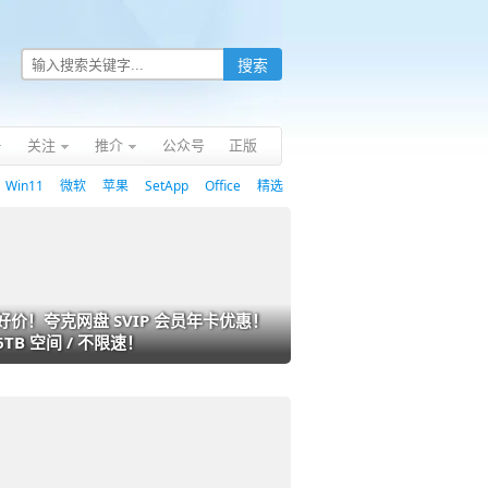
关注
推介
公众号
正版
Win11
微软
苹果
SetApp
Office
精选
好价！夸克网盘 SVIP 会员年卡优惠！
6TB 空间 / 不限速！