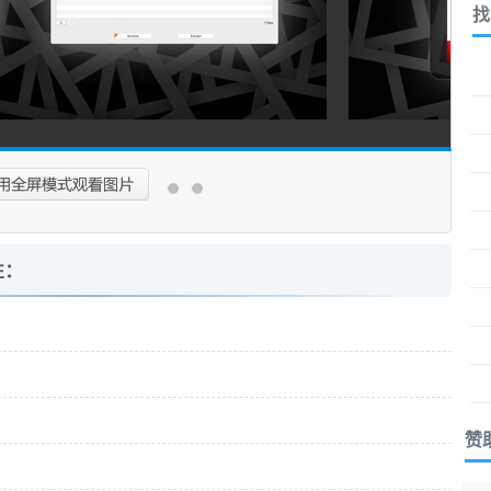
找
性：
赞