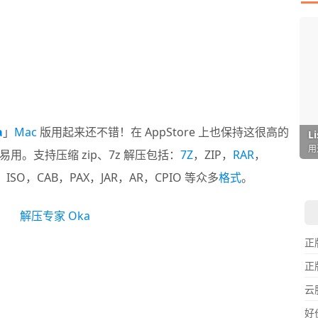
a
」
Mac
版用起来还不错！在 AppStore 上也保持这很高的
I
L
F
P
D
T
超
用
懒
在
一
颠
。支持压缩 zip、7z 解压包括：
7Z
，ZIP，
RAR
，
E，ISO，CAB，PAX，JAR，AR，CPIO 等众多
格式
。
正
正
云
好