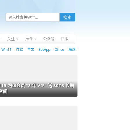
关注
推介
公众号
正版
Win11
微软
苹果
SetApp
Office
精选
115 网盘会员 “8 年 VIP” 送 30TB 长期
空间