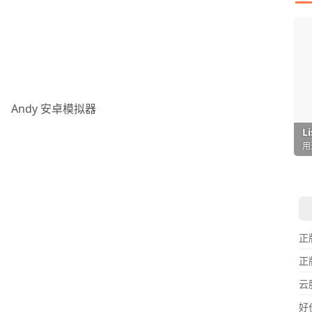
I
L
F
P
D
T
超
用
懒
在
一
颠
正
正
云
好