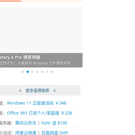
DM 必备的下载神器
istary 6 Pro 搜索神器
ences 桌面图标自动整理/美化神器
arallels Desktop 虚拟机
ownie 下载网络视频的神器 (Mac)
ypora - 极简好用的 Markdown 编辑器
强的 Windows 平台下载工具
过回不去！大幅提高 Windows 文件搜索效率
人必备！图标再多桌面也不再凌乱！
 Mac 上流畅运行 Windows (支持 M 芯片)
键下视频，超简单好用！谁用谁知道
覆写作体验！跨平台支持 Win / Mac
↓ 更多值得推荐 ↓
版：
Windows 11 正版激活码 ￥348
版：
Office 365 订阅个人/家庭版 ￥228
服务器：
腾讯云秒杀
|
Vultr 送 $100
价活动：
阿里云特惠
|
百度网盘 SVIP