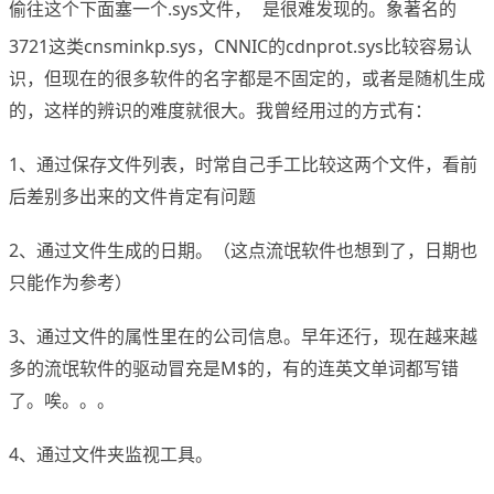
偷往这个下面塞一个.sys文件，
是很难发现的。象著名的
www.x-force.cn
3721这类cnsminkp.sys，CNNIC的cdnprot.sys比较容易认
识，但现在的很多软件的名字都是不固定的，或者是随机生成
的，这样的辨识的难度就很大。我曾经用过的方式有：
1、通过保存文件列表，时常自己手工比较这两个文件，看前
后差别多出来的文件肯定有问题
2、通过文件生成的日期。（这点流氓软件也想到了，日期也
只能作为参考）
3、通过文件的属性里在的公司信息。早年还行，现在越来越
多的流氓软件的驱动冒充是M$的，有的连英文单词都写错
了。唉。。。
4、通过文件夹监视工具。