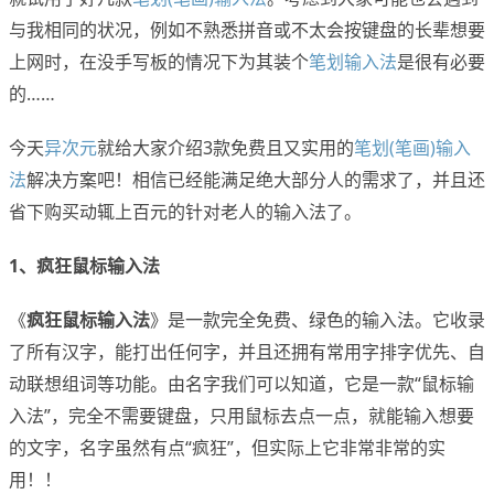
与我相同的状况，例如不熟悉拼音或不太会按键盘的长辈想要
上网时，在没手写板的情况下为其装个
笔划输入法
是很有必要
的……
今天
异次元
就给大家介绍3款免费且又实用的
笔划(笔画)输入
法
解决方案吧！相信已经能满足绝大部分人的需求了，并且还
省下购买动辄上百元的针对老人的输入法了。
1、疯狂鼠标输入法
《
疯狂鼠标输入法
》是一款完全免费、绿色的输入法。它收录
了所有汉字，能打出任何字，并且还拥有常用字排字优先、自
动联想组词等功能。由名字我们可以知道，它是一款“鼠标输
入法”，完全不需要键盘，只用鼠标去点一点，就能输入想要
的文字，名字虽然有点“疯狂”，但实际上它非常非常的实
用！！