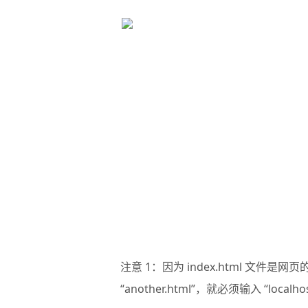
注意 1：因为 index.html 文件是
“another.html”，就必须输入 “localho