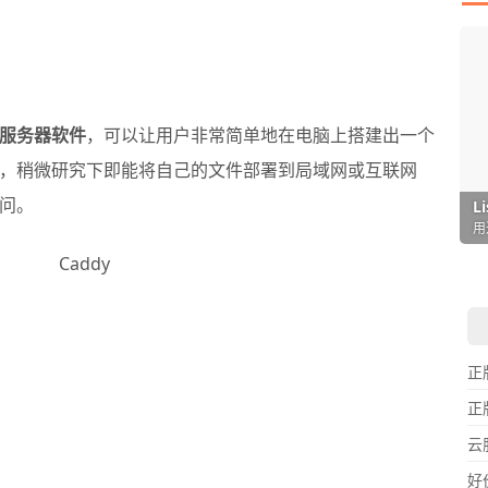
 服务器软件
，可以让用户非常简单地在电脑上搭建出一个
，稍微研究下即能将自己的文件部署到局域网或互联网
问。
I
L
F
P
D
T
超
用
懒
在
一
颠
正
正
云
好