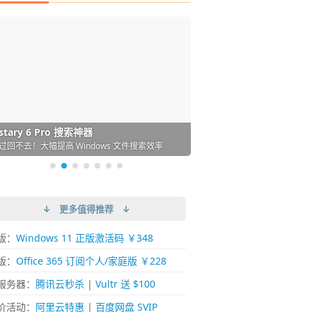
DM 必备的下载神器
istary 6 Pro 搜索神器
ences 桌面图标自动整理/美化神器
arallels Desktop 虚拟机
ownie 下载网络视频的神器 (Mac)
ypora - 极简好用的 Markdown 编辑器
强的 Windows 平台下载工具
过回不去！大幅提高 Windows 文件搜索效率
人必备！图标再多桌面也不再凌乱！
 Mac 上流畅运行 Windows (支持 M 芯片)
键下视频，超简单好用！谁用谁知道
覆写作体验！跨平台支持 Win / Mac
↓ 更多值得推荐 ↓
版：
Windows 11 正版激活码 ￥348
版：
Office 365 订阅个人/家庭版 ￥228
服务器：
腾讯云秒杀
|
Vultr 送 $100
价活动：
阿里云特惠
|
百度网盘 SVIP