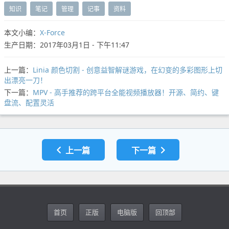
知识
笔记
管理
记事
资料
本文小编：
X-Force
生产日期：2017年03月1日 - 下午11:47
上一篇：
Linia 颜色切割 - 创意益智解谜游戏，在幻变的多彩图形上切
出漂亮一刀！
下一篇：
MPV - 高手推荐的跨平台全能视频播放器！开源、简约、键
盘流、配置灵活
上一篇
下一篇
首页
正版
电脑版
回顶部