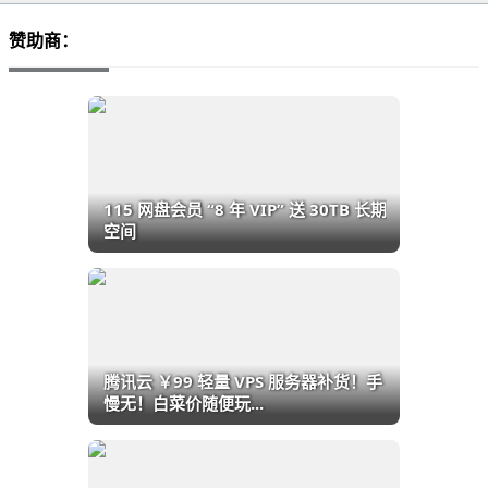
赞助商：
115 网盘会员 “8 年 VIP” 送 30TB 长期
空间
腾讯云 ￥99 轻量 VPS 服务器补货！手
慢无！白菜价随便玩...