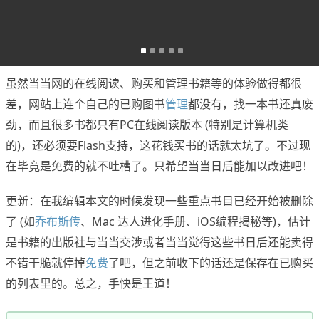
虽然当当网的在线阅读、购买和管理书籍等的体验做得都很
差，网站上连个自己的已购图书
管理
都没有，找一本书还真废
劲，而且很多书都只有PC在线阅读版本 (特别是计算机类
的)，还必须要Flash支持，这花钱买书的话就太坑了。不过现
在毕竟是免费的就不吐槽了。只希望当当日后能加以改进吧！
更新：在我编辑本文的时候发现一些重点书目已经开始被删除
了 (如
乔布斯传
、Mac 达人进化手册、iOS编程揭秘等)，估计
是书籍的出版社与当当交涉或者当当觉得这些书日后还能卖得
不错干脆就停掉
免费
了吧，但之前收下的话还是保存在已购买
的列表里的。总之，手快是王道！