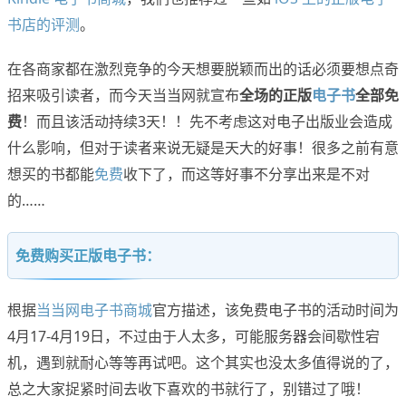
书店的评测
。
在各商家都在激烈竞争的今天想要脱颖而出的话必须要想点奇
招来吸引读者，而今天当当网就宣布
全场的正版
电子书
全部免
费
！而且该活动持续3天！！先不考虑这对电子出版业会造成
什么影响，但对于读者来说无疑是天大的好事！很多之前有意
想买的书都能
免费
收下了，而这等好事不分享出来是不对
的……
免费购买正版电子书：
根据
当当网电子书商城
官方描述，该免费电子书的活动时间为
4月17-4月19日，不过由于人太多，可能服务器会间歇性宕
机，遇到就耐心等等再试吧。这个其实也没太多值得说的了，
总之大家捉紧时间去收下喜欢的书就行了，别错过了哦！