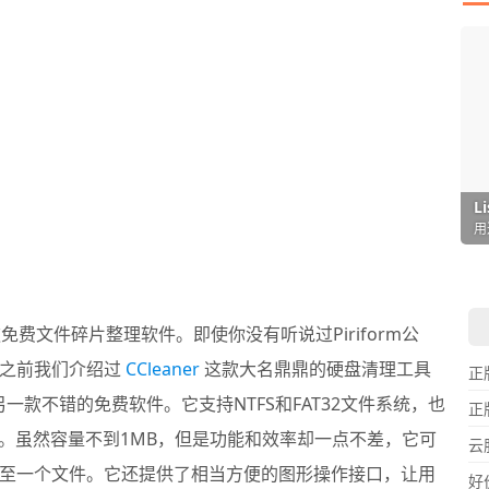
I
L
F
P
D
T
超
用
懒
在
一
颠
一款免费文件碎片整理软件。即使你没有听说过Piriform公
得之前我们介绍过
CCleaner
这款大名鼎鼎的硬盘清理工具
正
品的另一款不错的免费软件。它支持NTFS和FAT32文件系统，也
正
作系统上。虽然容量不到1MB，但是功能和效率却一点不差，它可
云
至一个文件。它还提供了相当方便的图形操作接口，让用
好