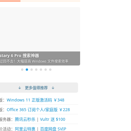
DM 必备的下载神器
istary 6 Pro 搜索神器
ences 桌面图标自动整理/美化神器
arallels Desktop 虚拟机
ownie 下载网络视频的神器 (Mac)
ypora - 极简好用的 Markdown 编辑器
强的 Windows 平台下载工具
过回不去！大幅提高 Windows 文件搜索效率
人必备！图标再多桌面也不再凌乱！
 Mac 上流畅运行 Windows (支持 M 芯片)
键下视频，超简单好用！谁用谁知道
覆写作体验！跨平台支持 Win / Mac
↓ 更多值得推荐 ↓
版：
Windows 11 正版激活码 ￥348
版：
Office 365 订阅个人/家庭版 ￥228
服务器：
腾讯云秒杀
|
Vultr 送 $100
价活动：
阿里云特惠
|
百度网盘 SVIP