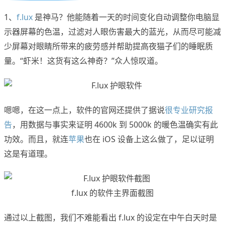
1、
f.lux
是神马？他能随着一天的时间变化自动调整你电脑显
示器屏幕的色温，过滤对人眼伤害最大的蓝光，从而尽可能减
少屏幕对眼睛所带来的疲劳感并帮助提高夜猫子们的睡眠质
量。“虾米！这货有这么神奇？”众人惊叹道。
嗯嗯，在这一点上，软件的官网还提供了据说
很专业研究报
告
，用数据与事实来证明 4600k 到 5000k 的暖色温确实有此
功效。而且，就连
苹果
也在 iOS 设备上这么做了，足以证明
这是有道理。
f.lux 的软件主界面截图
通过以上截图，我们不难能看出 f.lux 的设定在中午白天时是