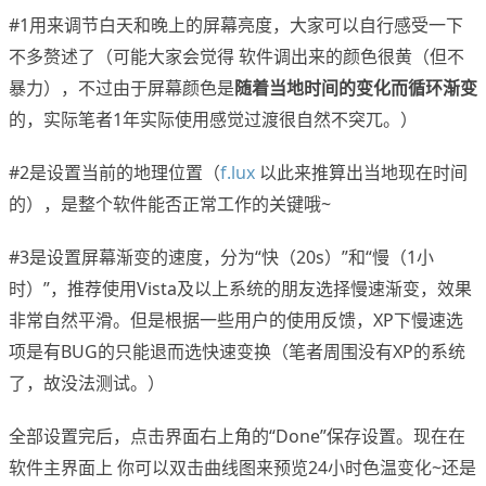
#1用来调节白天和晚上的屏幕亮度，大家可以自行感受一下
不多赘述了（可能大家会觉得 软件调出来的颜色很黄（但不
暴力），不过由于屏幕颜色是
随着当地时间的变化而循环渐变
的，实际笔者1年实际使用感觉过渡很自然不突兀。）
#2是设置当前的地理位置（
f.lux
以此来推算出当地现在时间
的），是整个软件能否正常工作的关键哦~
#3是设置屏幕渐变的速度，分为“快（20s）”和“慢（1小
时）”，推荐使用Vista及以上系统的朋友选择慢速渐变，效果
非常自然平滑。但是根据一些用户的使用反馈，XP下慢速选
项是有BUG的只能退而选快速变换（笔者周围没有XP的系统
了，故没法测试。）
全部设置完后，点击界面右上角的“Done”保存设置。现在在
软件主界面上 你可以双击曲线图来预览24小时色温变化~还是