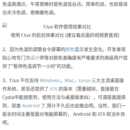
色温高潮点，午夜夜晚时是色温低谷点。简单的说，也就是说
白天冷色调，夜晚暖色调。
使用 f.lux 的前后效果对比 (建议看后面的视频更直观)
2、因为色温的调整会令屏幕的
颜色
显示发生变化。开发者很
贴心地专门为
设计
师等对颜色准确度有严格要求的高级用户提
供了“暂停色温调节一小时”的功能。
3、f.lux 不仅支持
Windows
，
Mac
，
Linux
三大主流桌面操
作系统，甚至还提供了
iOS
的版本（需要越狱，直接能在
Cydia中能搜索到，使用方法与桌面版类似），可谓是面面俱
到，就差
Android
了,预计不久后也会推出吧。当然，我们一
般长时间主要是面对电脑屏幕的， Android 和 iOS 权当补充
吧。