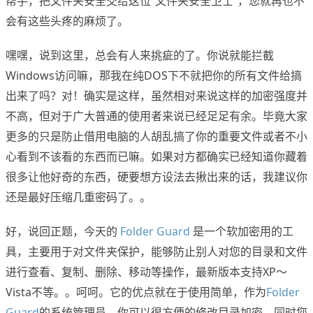
帮手，把文件夹安全交给这位“文件夹安全卫士”，您就再也不
会有这些头疼的麻烦了。
嘿嘿，说到这里，总会有人来挑疵的了。你说就能拦截
Windows访问嘛，那我在纯DOS下不就把你的所有文件给搞
出来了吗？对！确实是这样，虽然相对来说这样的加密强度并
不高，但对于广大普通的使用者来说已经足足有余。毕竟大家
更多的只是防止借用电脑的人胡乱搞了你的重要文件或者不小
心看到不该看的东西而已嘛。如果对方都确实已经知道你藏着
很多让他好奇的东西，硬要想方设法去揪出来的话，我建议你
还是最好压缩几重密码了。。
好，说回正题，今天的
Folder Guard
是一个软加密用的工
具，主要用于对文件夹保护，能够防止别人对您的目录和文件
进行查看、复制、删除、移动等操作，最新版本支持XP～
Vista不等。。呵呵。它的优点就在于使用简单，作为
Folder
Guard
的系统管理员，你可以很方便的修改目录加密，同时您