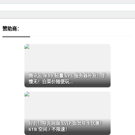
赞助商：
腾讯云 ￥99 轻量 VPS 服务器补货！手
慢无！白菜价随便玩...
好价！夸克网盘 SVIP 会员年卡优惠！
6TB 空间 / 不限速！