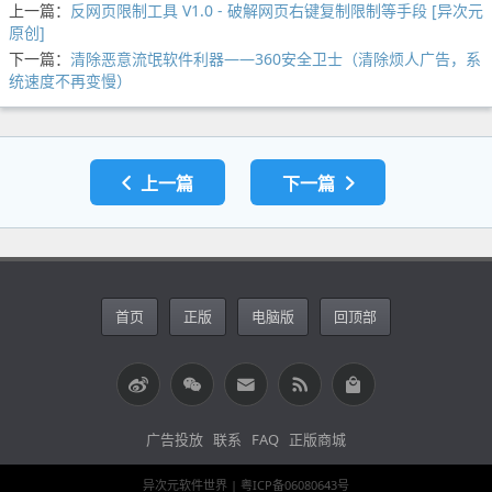
上一篇：
反网页限制工具 V1.0 - 破解网页右键复制限制等手段 [异次元
原创]
下一篇：
清除恶意流氓软件利器——360安全卫士（清除烦人广告，系
统速度不再变慢）
上一篇
下一篇
首页
正版
电脑版
回顶部
广告投放
联系
FAQ
正版商城
异次元软件世界 |
粤ICP备06080643号