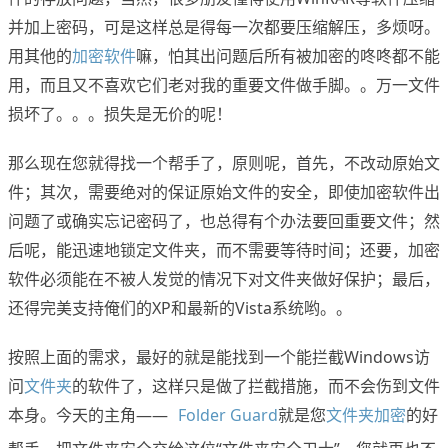
并加上密码，可是这样总是得每一次都要压缩解压，多烦呀。
用其他的
加密软件
嘛，怕其出问题后所有被加密的咚咚都不能
用，而且又不喜欢它们老对我的重要文件做手脚。。万一文件
损坏了。。。损失是无价的呢！
那么现在您就得找一个帮手了，原则呢，首先，不改动原始文
件；其次，需要绝对的保证原始文件的安全，即使加密软件出
问题了或确实忘记密码了，也总得有个办法要回重要文件；然
后呢，能迅速地锁定文件夹，而不需要等待时间；还要，加密
软件必须能在不被人发觉的情况下对文件夹做好保护；最后，
还得完美支持俺们的XP和最新的Vista系统哟。。
按照上面的需求，最好的就是能找到一个能拦截Windows访
问
文件夹
的软件了，这样只是做了拦截措施，而不会伤到文件
本身。今天的主角——
Folder Guard
就是您
文件夹加密
的好
www.x-force.cn