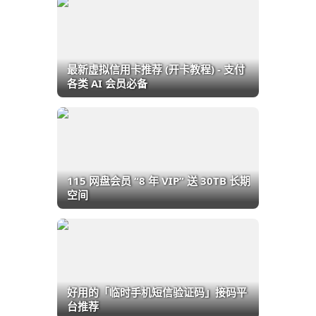
最新虚拟信用卡推荐 (开卡教程) - 支付
各类 AI 会员必备
115 网盘会员 “8 年 VIP” 送 30TB 长期
空间
好用的「临时手机短信验证码」接码平
台推荐