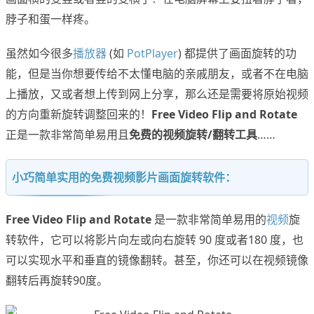
脖子和蛋一样疼。
虽然如今很多
播放器
(如
PotPlayer
) 都提供了画面旋转的功
能，但是当你想要传给不太懂电脑的亲戚朋友，或者不在电脑
上播放，又或者想上传到网上分享，那么还是需要将原始视频
的方向重新旋转调整回来的！
Free Video Flip and Rotate
正是一款非常简单易用且
免费的视频旋转/翻转工具
……
小巧简单实用的免费视频影片画面旋转软件：
Free Video Flip and Rotate
是一款非常简单易用的
视频
旋
转软件，它可以将影片向左或向右旋转 90 度或者180 度，也
可以实现水平和垂直的镜像翻转。甚至，你还可以在视频镜像
翻转后再旋转90度。