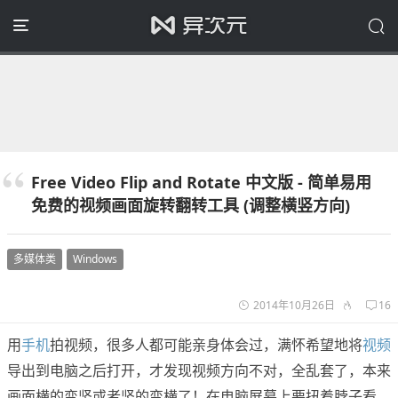
Free Video Flip and Rotate 中文版 - 简单易用
免费的视频画面旋转翻转工具 (调整横竖方向)
多媒体类
Windows
2014年10月26日
16
用
手机
拍视频，很多人都可能亲身体会过，满怀希望地将
视频
导出到电脑之后打开，才发现视频方向不对，全乱套了，本来
画面横的变竖或者竖的变横了！在电脑屏幕上要扭着脖子看，