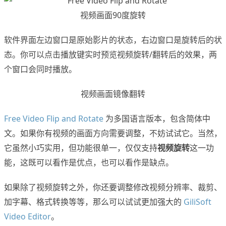
视频画面90度旋转
软件界面左边窗口是原始影片的状态，右边窗口是旋转后的状
态。你可以点击播放键实时预览视频旋转/翻转后的效果，两
个窗口会同时播放。
视频画面镜像翻转
Free Video Flip and Rotate
为多国语言版本，包含简体中
文。如果你有视频的画面方向需要调整，不妨试试它。当然，
它虽然小巧实用，但功能很单一，仅仅支持
视频旋转
这一功
能，这既可以看作是优点，也可以看作是缺点。
如果除了视频旋转之外，你还要调整修改视频分辨率、裁剪、
加字幕、格式转换等等，那么可以试试更加强大的
GiliSoft
Video Editor
。