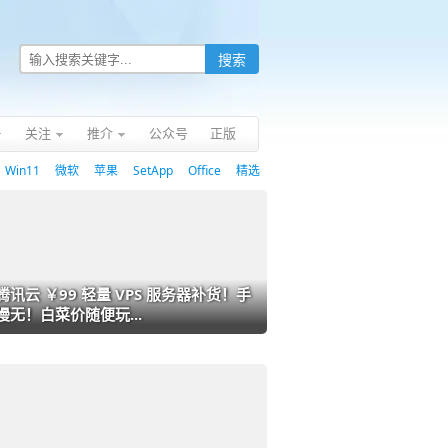
关注
推介
公众号
正版
Win11
微软
苹果
SetApp
Office
精选
腾讯云 ￥99 轻量 VPS 服务器补货！手
慢无！白菜价随便玩...