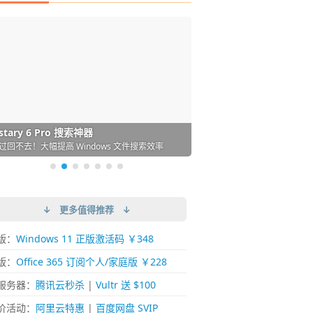
DM 必备的下载神器
istary 6 Pro 搜索神器
ences 桌面图标自动整理/美化神器
arallels Desktop 虚拟机
ownie 下载网络视频的神器 (Mac)
ypora - 极简好用的 Markdown 编辑器
强的 Windows 平台下载工具
过回不去！大幅提高 Windows 文件搜索效率
人必备！图标再多桌面也不再凌乱！
 Mac 上流畅运行 Windows (支持 M 芯片)
键下视频，超简单好用！谁用谁知道
覆写作体验！跨平台支持 Win / Mac
↓ 更多值得推荐 ↓
版：
Windows 11 正版激活码 ￥348
版：
Office 365 订阅个人/家庭版 ￥228
服务器：
腾讯云秒杀
|
Vultr 送 $100
价活动：
阿里云特惠
|
百度网盘 SVIP