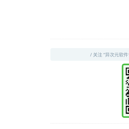
/ 关注 “异次元软