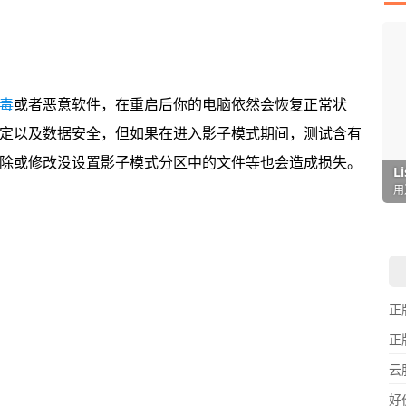
毒
或者恶意软件，在重启后你的电脑依然会恢复正常状
定以及数据安全，但如果在进入影子模式期间，测试含有
除或修改没设置影子模式分区中的文件等也会造成损失。
I
L
F
P
D
T
超
用
懒
在
一
颠
正
正
云
好