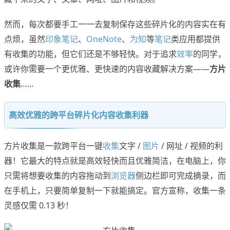
然而，每次都要手工一一去复制保存这些碎片化的内容实在有
点烦，虽然
印象笔记
、
OneNote
、
为知
等
笔记
类应用都提供
有收集的功能，但它们还是不够轻快。对于追求
效率
的同学，
或许你需要一个更优雅、更快速的内容收藏解决方案——
方片
收集
……
高效优雅的跨平台碎片化内容收集利器
方片收集是一款跨平台一键
收集
文字 /
图片
/ 网址 / 视频的利
器！它最大的特点就是高效轻快而且优雅简洁，在电脑上，你
只需将想要收集的内容拖动到
浏览器
侧边栏即可完成摘录，而
在手机上，只要简单复制一下就能搞定。官方宣称，收集一条
灵感仅需 0.13 秒！