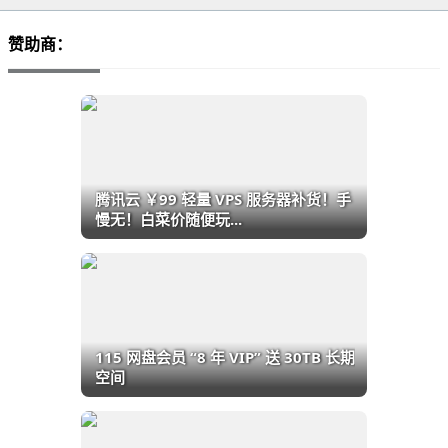
赞助商：
腾讯云 ￥99 轻量 VPS 服务器补货！手
慢无！白菜价随便玩...
115 网盘会员 “8 年 VIP” 送 30TB 长期
空间